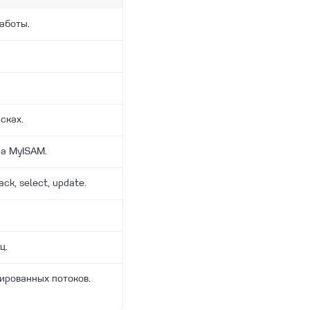
аботы.
сках.
ша MyISAM.
ack, select, update.
ц.
ированных потоков.