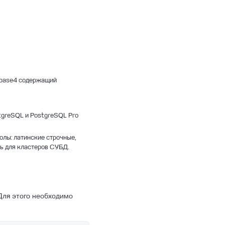
в base4 содержащий
ostgreSQL и PostgreSQL Pro
олы: латинские строчные,
ать для кластеров СУБД.
 Для этого необходимо