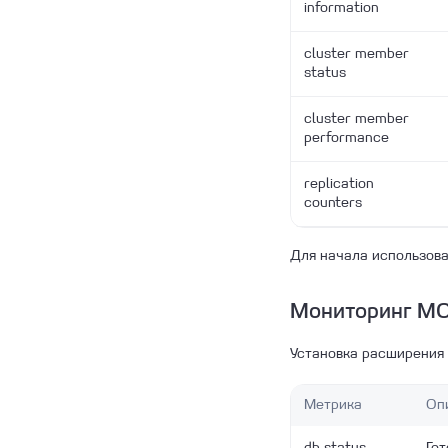
information
cluster member
status
cluster member
performance
replication
counters
Для начала использов
Мониторинг 
Установка расширения 
Метрика
Оп
db status
Гот