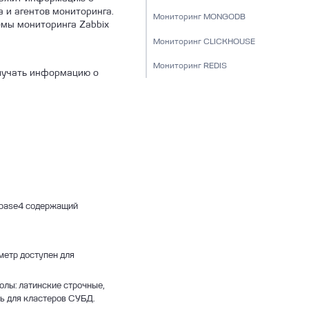
и агентов мониторинга.
Мониторинг MONGODB
емы мониторинга Zabbix
Мониторинг CLICKHOUSE
Мониторинг REDIS
лучать информацию о
в base4 содержащий
аметр доступен для
олы: латинские строчные,
ать для кластеров СУБД.