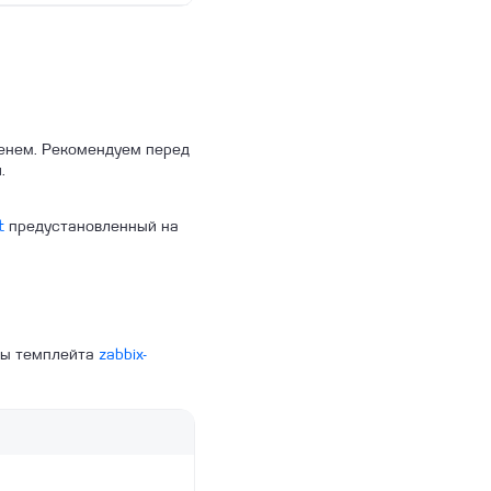
менем. Рекомендуем перед
.
t
предустановленный на
нты темплейта
zabbix-