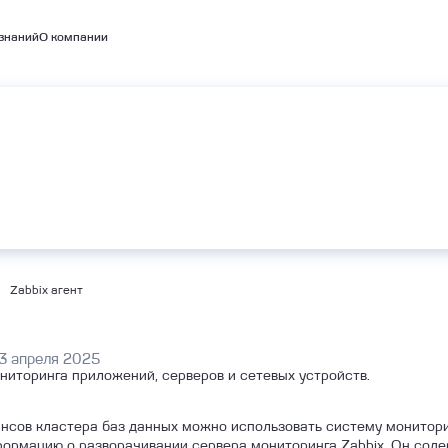
знаний
О компании
емые кластеры
А
BaaS
Объектное хранилище S3
bernetes
Zabbix агент
3 апреля 2025
ониторинга приложений, серверов и сетевых устройств.
нсов кластера баз данных можно использовать систему мониторин
формацию о разворачивании сервера мониторинга Zabbix. Он со