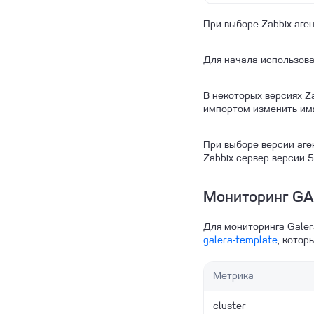
При выборе Zabbix аге
Для начала использов
В некоторых версиях Z
импортом изменить имя
При выборе версии аге
Zabbix сервер версии 5
Мониторинг G
Для мониторинга Galer
galera-template
, котор
Метрика
cluster