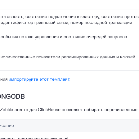
готовность, состояние подключения к кластеру, состояние проток
идентификатор групповой связи, номер последней транзакции
события потока управления и состояние очередей запросов
количественные показатели реплицированных данных и ключей
ания
импортируйте
этот темплейт.
MONGODB
Zabbix агента для ClickHouse позволяет собирать перечисленные
исание
овность, состояние подключений.