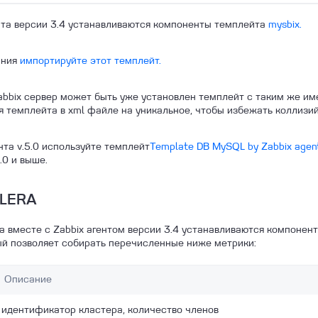
нта версии 3.4 устанавливаются компоненты темплейта
mysbix.
ания
импортируйте
этот темплейт.
abbix сервер может быть уже установлен темплейт с таким же и
 темплейта в xml файле на уникальное, чтобы избежать коллизий
нта v.5.0 используйте темплейт
Template DB MySQL by Zabbix agen
.0 и выше.
ALERA
a вместе с Zabbix агентом версии 3.4 устанавливаются компоне
ый позволяет собирать перечисленные ниже метрики:
Описание
идентификатор кластера, количество членов