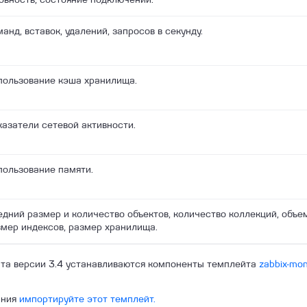
анд, вставок, удалений, запросов в секунду.
пользование кэша хранилища.
азатели сетевой активности.
пользование памяти.
дний размер и количество объектов, количество коллекций, объе
мер индексов, размер хранилища.
нта версии 3.4 устанавливаются компоненты темплейта
zabbix-mo
ания
импортируйте
этот темплейт.