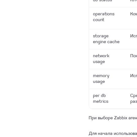
operations
Ком
count
storage
Ис
engine cache
network
Пок
usage
memory
Ис
usage
per db
Сре
metrics
раз
При выборе Zabbix аге
Для начала использов