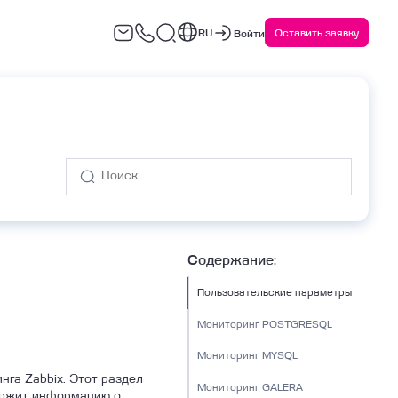
RU
Оставить заявку
Войти
варийное восстановление
Сервисы ИБ
(DRaaS)
Содержание:
Пользовательские параметры
Мониторинг POSTGRESQL
Мониторинг MYSQL
га Zabbix. Этот раздел
Мониторинг GALERA
держит информацию о