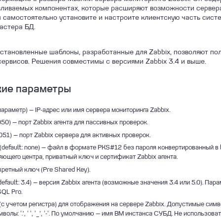
ливаемых компонентах, которые расширяют возможности сервера 
ы самостоятельно установите и настроите клиентскую часть сист
астера БД.
становленные шаблоны, разработанные для Zabbix, позволяют по
ервисов. Решения совместимы с версиями Zabbix 3.4 и выше.
кие параметры
араметр) — IP-адрес или имя сервера мониторинга Zabbix.
0050) — порт Zabbix агента для пассивных проверок.
10051) — порт Zabbix сервера для активных проверок.
(default: none) — файл в формате PKS#12 без пароля конвертированный 
ющего центра, приватный ключ и сертификат Zabbix агента.
екретный ключ (Pre Shared Key).
default: 3.4) — версия Zabbix агента (возможные значения 3.4 или 5.0). Пар
QL Pro.
(с учетом регистра) для отображения на сервере Zabbix. Допустимые симв
волы: ‘.’, ‘ ‘, ‘_’, ‘-‘. По умолчанию — имя ВМ инстанса СУБД. Не использов