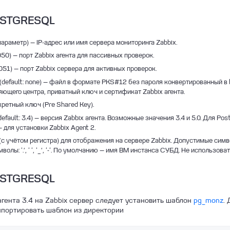
OSTGRESQL
араметр) — IP-адрес или имя сервера мониторинга Zabbix.
0050) — порт Zabbix агента для пассивных проверок.
10051) — порт Zabbix сервера для активных проверок.
(default: none) — файл в формате PKS#12 без пароля конвертированный 
ющего центра, приватный ключ и сертификат Zabbix агента.
екретный ключ (Pre Shared Key).
default: 3.4) — версия Zabbix агента. Возможные значения 3.4 и 5.0. Для P
 для установки Zabbix Agent 2.
(с учётом регистра) для отображения на сервере Zabbix. Допустимые симв
волы: ‘.’, ‘ ‘, ‘_’, ‘-‘. По умолчанию — имя ВМ инстанса СУБД. Не использов
OSTGRESQL
агента 3.4 на Zabbix сервер следует установить шаблон
pg_monz
.
портировать шаблон из директории