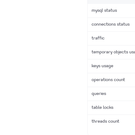
помощи Keepalived на ВМ
PostgreSQL и MySQL
в облаке Linx Cloud
Описание баз данных и
mysql status
особенности работы с
ними
connections status
О сервисе Linx Cloud
Database
traffic
Как получить логи Базы
данных
temporary objects us
keys usage
operations count
queries
table locks
threads count