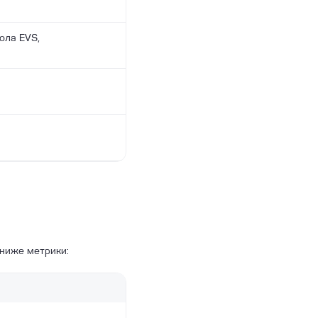
ола EVS,
 ниже метрики: