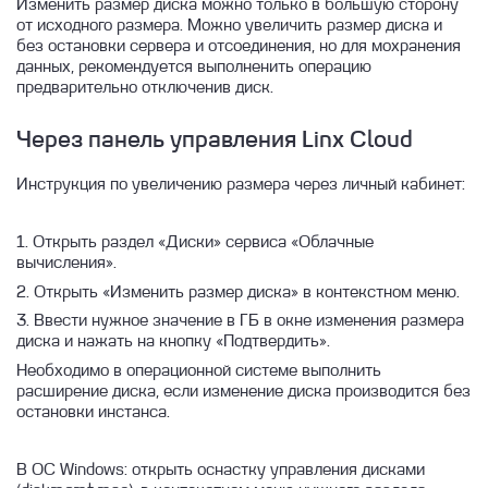
Изменить размер диска можно только в большую сторону
Быстрый старт работы с виртуальной
Управление сетями и группами
от исходного размера. Можно увеличить размер диска и
машиной
безопасности
без остановки сервера и отсоединения, но для мохранения
данных, рекомендуется выполненить операцию
Резервное копирование облачных
Создание ВМ с помощью Terraform
Управление ВМ
Быстрое создание ВМ
предварительно отключенив диск.
инстансов
Создание VPN соединения
Подключение к виртуальной машине
Журнал событий инстанса
Диски
Устранение проблем
Через панель управления Linx Cloud
Лог серийной консоли ВМ
Подключение к Windows ВМ
Восстановление ВМ из копии
Георепликация
Удаление инстанса
Подключение к Linux ВМ
Инструкция по увеличению размера через личный кабинет:
Управление резервными копиями ВМ
Шифрование диска
Установка пароля инстанса
Ручное резервное копирование
Отсоединение root диска
1. Открыть раздел «Диски» сервиса «Облачные
Переименование инстанса
вычисления».
Резервное копирование по расписанию
Снапшоты диска
Запуск, остановка и перезагрузка ВМ
2. Открыть «Изменить размер диска» в контекстном меню.
Резервное копирование по стратегии
Смена типа диска
3. Ввести нужное значение в ГБ в окне изменения размера
Подключение сети к ВМ
GFS
диска и нажать на кнопку «Подтвердить».
Передача дисков между проектами и ВМ
VNC консоль
Необходимо в операционной системе выполнить
Изменение размера диска
расширение диска, если изменение диска производится без
остановки инстанса.
Операции с дисками ВМ
Создание и удаление диска
В ОС Windows: открыть оснастку управления дисками