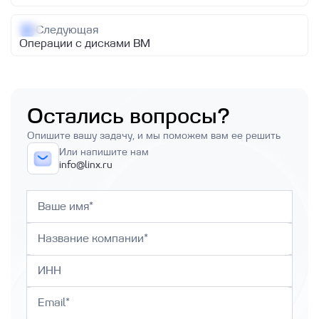
Clickhouse
Создание базы данных PostgreSQL и
Следующая
MySQL
Операции с дисками ВМ
Описание баз данных и особенности
работы с ними
О сервисе Linx Cloud Database
Остались вопросы?
Как получить логи Базы данных
Опишите вашу задачу, и мы поможем вам ее решить
Или напишите нам
info@linx.ru