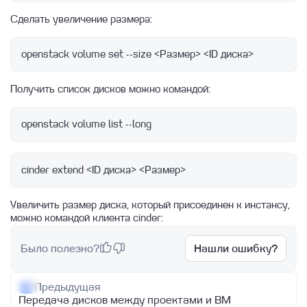
инстанса
Расширение timescaledb для PostgreSQL
Управление обновлениями
Работа с Persistent Volumes
Сделать увеличение размера:
Quickstart guide terraform provider Linx
Подключение к инстансу Базы данных по
Node Exporter
PostgreSQL: переключение мастера
Cloud
SSH
openstack volume set --size <Размер> <ID диска>
HOLISTIC.DEV2
Шлюз и маска подсети
Запуск инстанса с Redis
Zabbix агент
Конфигурация VIP при помощи Keepalived
Запуск кластеров СУБД
Получить список дисков можно командой:
на ВМ в облаке Linx Cloud
Hint plan в PostgreSQL
Сетевые особенности инстансов БД
openstack volume list --long
Изменение параметров
Подключение
cinder extend <ID диска> <Размер>
Миграция из локальных баз данных
Архитектура DBaaS
Увеличить размер диска, который присоединен к инстансу,
Типы конфигураций
можно командой клиента cinder:
Параметры баз данных
Было полезно?
Нашли ошибку?
Postgres Pro
Postgres
Предыдущая
Передача дисков между проектами и ВМ