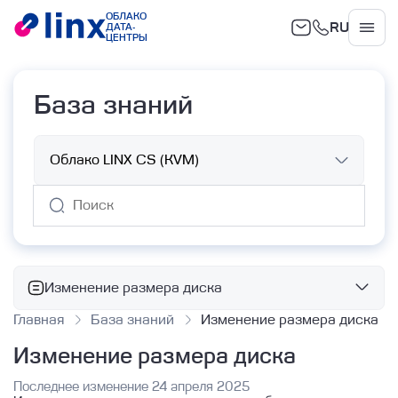
ОБЛАКО
RU
ДАТА-
Облако
ЦЕНТРЫ
База знаний
Изменение размера диска
Главная
База знаний
Изменение размера диска
Базовые сервисы
Изменение размера диска
Облачные вычисления
Работа с ВМ с помощью Terraform
Последнее изменение 24 апреля 2025