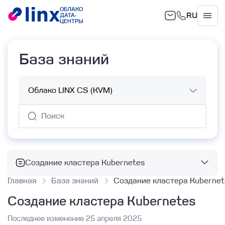
ОБЛАКО
RU
ДАТА-
Облако
ЦЕНТРЫ
База знаний
Создание кластера Kubernetes
Главная
База знаний
Создание кластера Kubernet
Базовые сервисы
Создание кластера Kubernetes
Облачные вычисления
Объектное хранилище
Работа с ВМ с помощью Terraform
Последнее изменение 25 апреля 2025