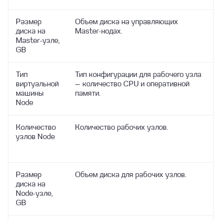
Zabbix агент
Конфигурация VIP при помощи Keepalived
Запуск кластеров СУБД
на ВМ в облаке Linx Cloud
Размер
Объем диска на управляющих
Hint plan в PostgreSQL
Сетевые особенности инстансов БД
диска на
Master-нодах.
Master‑узле,
Изменение параметров
GB
Подключение
Миграция из локальных баз данных
Тип
Тип конфигурации для рабочего узла
виртуальной
— количество CPU и оперативной
Архитектура DBaaS
машины
памяти.
Node
Типы конфигураций
Параметры баз данных
Количество
Количество рабочих узлов.
узлов Node
Postgres Pro
Postgres
Clickhouse
Размер
Объем диска для рабочих узлов.
диска на
Создание базы данных PostgreSQL и
Node‑узле,
MySQL
GB
Описание баз данных и особенности