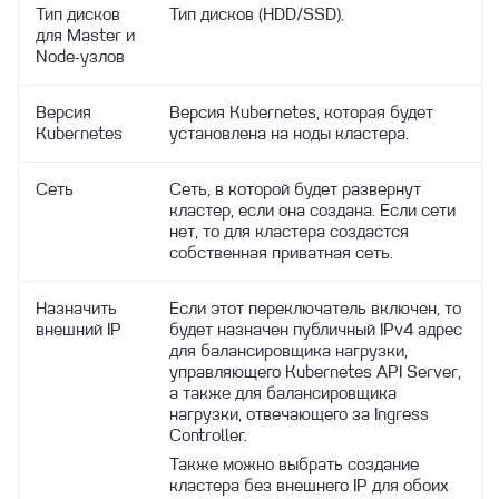
работы с ними
Тип дисков
Тип дисков (HDD/SSD).
для Master и
О сервисе Linx Cloud Database
Node-узлов
Как получить логи Базы данных
Версия
Версия Kubernetes, которая будет
Kubernetes
установлена на ноды кластера.
Сеть
Сеть, в которой будет развернут
кластер, если она создана. Если сети
нет, то для кластера создастся
собственная приватная сеть.
Назначить
Если этот переключатель включен, то
внешний IP
будет назначен публичный IPv4 адрес
для балансировщика нагрузки,
управляющего Kubernetes API Server,
а также для балансировщика
нагрузки, отвечающего за Ingress
Controller.
Также можно выбрать создание
кластера без внешнего IP для обоих