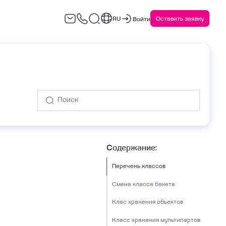
RU
Оставить заявку
Войти
варийное восстановление
Сервисы ИБ
(DRaaS)
Содержание:
Перечень классов
Смена класса бакета
Клас хранения объектов
Класс хранения мультипартов