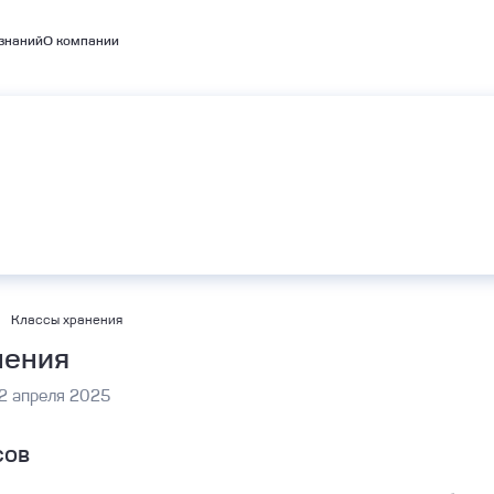
знаний
О компании
емые кластеры
А
BaaS
Объектное хранилище S3
bernetes
Классы хранения
нения
2 апреля 2025
сов