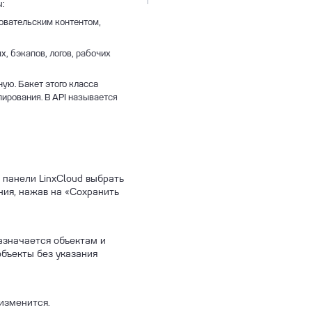
:
зовательским контентом,
, бэкапов, логов, рабочих
ую. Бакет этого класса
пирования. В API называется
 панели LinxCloud выбрать
ния, нажав на «Сохранить
азначается объектам и
объекты без указания
изменится.