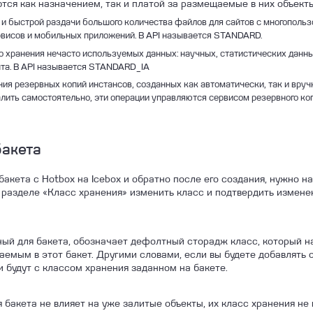
тся как назначением, так и платой за размещаемые в них объекты
 и быстрой раздачи большого количества файлов для сайтов с многополь
висов и мобильных приложений. В API называется STANDARD.
го хранения нечасто используемых данных: научных, статистических данных
нта. В API называется STANDARD_IA
ия резервных копий инстансов, созданных как автоматически, так и вручн
алить самостоятельно, эти операции управляются сервисом резервного ко
бакета
акета с Hotbox на Icebox и обратно после его создания, нужно на
 разделе «Класс хранения» изменить класс и подтвердить измене
ный для бакета, обозначает дефолтный сторадж класс, который н
аемым в этот бакет. Другими словами, если вы будете добавлять 
и будут с классом хранения заданном на бакете.
 бакета не влияет на уже залитые объекты, их класс хранения не 