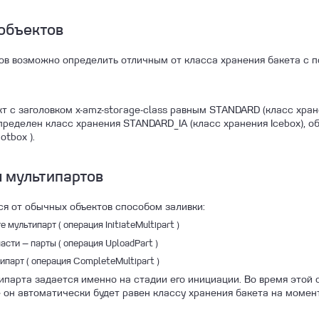
объектов
ов возможно определить отличным от класса хранения бакета с п
т с заголовком x-amz-storage-class равным STANDARD (класс хране
ределен класс хранения STANDARD_IA (класс хранения Icebox), об
tbox ).
 мультипартов
я от обычных объектов способом заливки:
 мультипарт ( операция InitiateMultipart )
асти — парты ( операция UploadPart )
ипарт ( операция CompleteMultipart )
ипарта задается именно на стадии его инициации. Во время этой
е он автоматически будет равен классу хранения бакета на момен