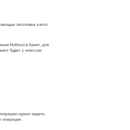
омощью заголовка x-amz-
ния Hotbox) в бакет, для
ъект будет с классом
 операции нужно задать
т операции.