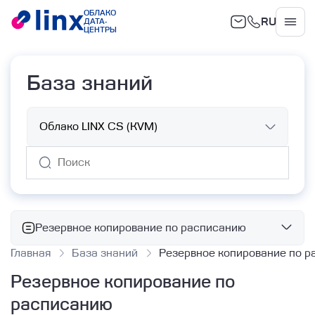
ОБЛАКО
RU
ДАТА-
Облако
ЦЕНТРЫ
База знаний
Резервное копирование по расписанию
Главная
База знаний
Резервное копирование по 
Базовые сервисы
Резервное копирование по
Облачные вычисления
расписанию
Работа с ВМ с помощью Terraform