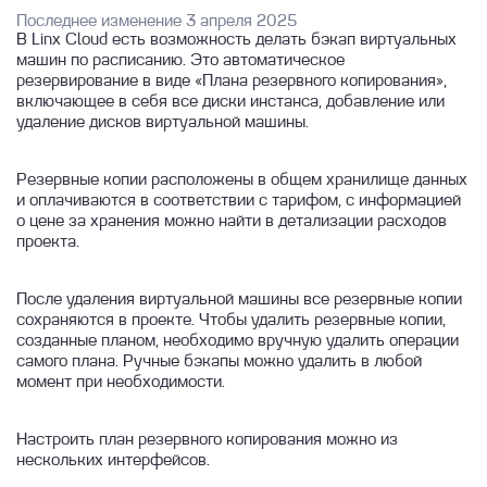
Быстрый старт работы с виртуальной
Управление сетями и группами
Последнее изменение 3 апреля 2025
машиной
безопасности
В Linx Cloud есть возможность делать бэкап виртуальных
машин по расписанию. Это автоматическое
Резервное копирование облачных
Создание ВМ с помощью Terraform
Управление ВМ
Быстрое создание ВМ
резервирование в виде «Плана резервного копирования»,
инстансов
включающее в себя все диски инстанса, добавление или
Создание VPN соединения
Подключение к виртуальной машине
Журнал событий инстанса
удаление дисков виртуальной машины.
Устранение проблем
Лог серийной консоли ВМ
Подключение к Windows ВМ
Восстановление ВМ из копии
Резервные копии расположены в общем хранилище данных
Удаление инстанса
Подключение к Linux ВМ
Управление резервными копиями ВМ
и оплачиваются в соответствии с тарифом, с информацией
Установка пароля инстанса
о цене за хранения можно найти в детализации расходов
Ручное резервное копирование
проекта.
Переименование инстанса
Резервное копирование по расписанию
Запуск, остановка и перезагрузка ВМ
После удаления виртуальной машины все резервные копии
Резервное копирование по стратегии
сохраняются в проекте. Чтобы удалить резервные копии,
Подключение сети к ВМ
GFS
созданные планом, необходимо вручную удалить операции
VNC консоль
самого плана. Ручные бэкапы можно удалить в любой
Диски
момент при необходимости.
Образы
Георепликация
Файловое хранилище
Шифрование диска
Создание образа из диска инстанса
Настроить план резервного копирования можно из
нескольких интерфейсов.
Миграция
Отсоединение root диска
Логины и пароли образов ВМ
Операции с файловым хранилищем