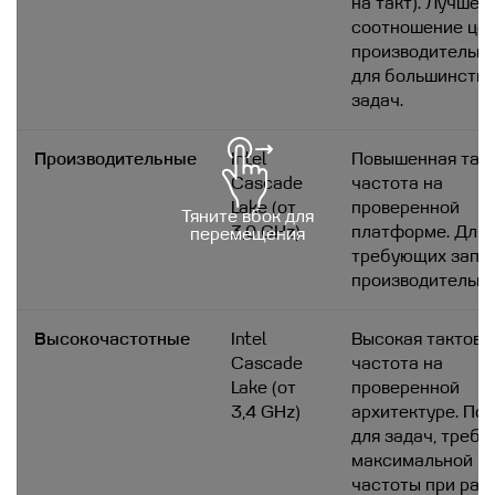
на такт). Лучшее
соотношение це
производительн
для большинств
задач.
Производительные
Intel
Повышенная так
Cascade
частота на
Lake (от
проверенной
Тяните вбок для
3,0 GHz)
платформе. Для 
перемещения
требующих запа
производительно
Высокочастотные
Intel
Высокая тактова
Cascade
частота на
Lake (от
проверенной
3,4 GHz)
архитектуре. По
для задач, треб
максимальной
частоты при раб