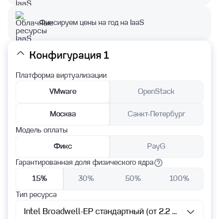
Облачные базы данных
Фиксируем цены на год на IaaS
Кластеры Kubernetes
Частное облако
Конфигурация 1
Платформа виртуализации
Аварийное восстановление DRaaS
VMware
OpenStack
Информационная безопасность
Москва
Санкт-Петербург
MFA
Модель оплаты
Фикс
PayG
SAST
Гарантированная доля физического ядра
Облачная защита WAF
15%
30%
50%
100%
NGFW
Тип ресурса
Антивирус