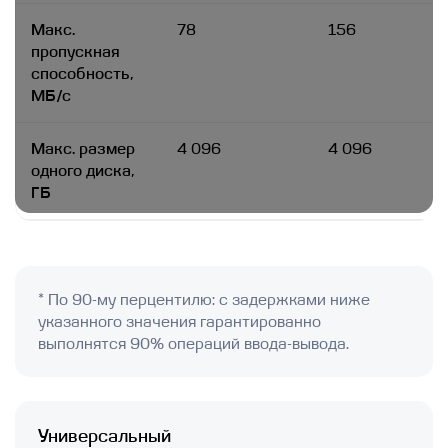
Макс.
78
156
пропускная
способность,
МБ/с
Макс. размер
4 096
4 096
одного диска,
ГБ
* По 90-му перцентилю: с задержками ниже
указанного значения гарантированно
выполнятся 90% операций ввода-вывода.
Универсальный