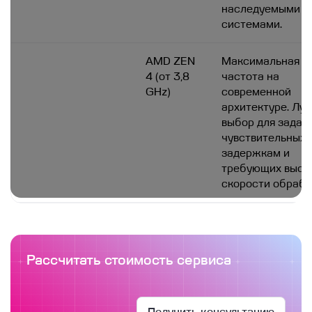
наследуемыми
системами.
AMD ZEN
Максимальная
4 (от 3,8
частота на
GHz)
современной
архитектуре. Лу
выбор для задач,
чувствительных 
задержкам и
требующих высо
скорости обрабо
Рассчитать стоимость сервиса
Получить консультацию