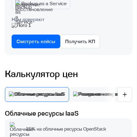
Backup as a Service
Нам доверяют
Смотреть кейсы
Получить КП
Калькулятор цен
Облачные ресурсы IaaS
Резервное копирование
Объектное хранилище S3
Облачные ресурсы IaaS
Облачные вычисления GPU
-25% на облачные ресурсы OpenStack