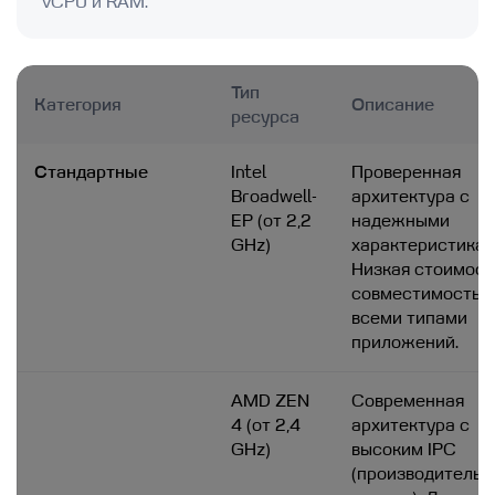
vCPU и RAM.
Тип
Категория
Описание
ресурса
Стандартные
Intel
Проверенная
Broadwell-
архитектура с
EP (от 2,2
надежными
GHz)
характеристикам
Низкая стоимост
совместимость 
всеми типами
приложений.
AMD ZEN
Современная
4 (от 2,4
архитектура с
GHz)
высоким IPC
(производительн