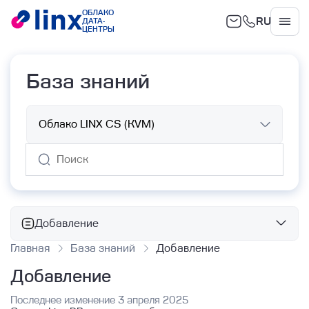
ОБЛАКО
RU
ДАТА-
Облако
ЦЕНТРЫ
База знаний
Добавление
Главная
База знаний
Добавление
Базовые сервисы
Добавление
Базы данных Linx Cloud
Облачные вычисления
Объектное хранилище
Аналитические БД
Работа с ВМ с помощью Terraform
Последнее изменение 3 апреля 2025