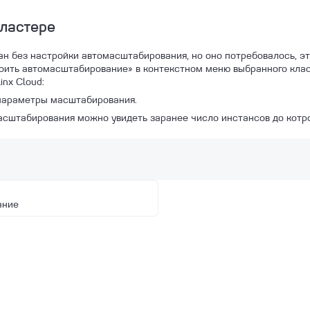
кластере
ан без настройки автомасштабирования, но оно потребовалось, э
ить автомасштабирование» в контекстном меню выбранного клас
nx Cloud:
параметры масштабирования.
асштабирования можно увидеть заранее число инстансов до кот
ание