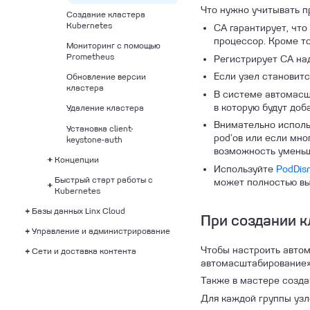
к ВМ
Что нужно учитывать п
Создание кластера
Kubernetes
CA гарантирует, что
процессор. Кроме то
Мониторинг с помощью
Prometheus
Регистрирует CA на
Если узел становитс
Обновление версии
кластера
В системе автомасш
в которую будут доб
Удаление кластера
Внимательно использу
Установка client-
pod’ов или если мно
keystone-auth
возможность уменьш
Концепции
Используйте
PodDis
Быстрый старт работы с
Архитектура Kubernetes
Управление доступом к
может полностью вы
Kubernetes
кластерам Kubernetes
Доступные версии
Архитектура сервиса
Базы данных Linx Cloud
Kubernetes и политика
Нагрузка и условия
Подключение к кластеру
kubernetes от Linx
При создании к
поддержки версий
комфортной работы с
Cloud
Управление и администрирование
Аналитические БД
Kubernetes dashboard
кластерами Kubernetes
Сетевое
Политика поддержки
Чтобы настроить автом
Сети и доставка контента
Базы данных как сервис
Cloud Alerting
Важные ограничения
Базовые конфигурации
взаимодействие
версий Kubernetes
автомасштабирование» 
Cloud Monitoring
CDN
Подключения к АДБ
Настройки инстансов БД
Триггеры
О сервисе Cloud Alerting
Нагрузка и условия
Организация доступа к
История версий
Также в мастере создан
комфортной работы с
приложению в
Kubernetes
Виртуальные сети
Быстрый старт работы с БД
Лицензии и версии СУБД
Каналы уведомлений
Изменение статуса
Работа с дашбордами
Описание сервиса CDN
Подключения извне
Работа с сетью при
Управление
Запуск триггера
кластерами Arenadata DB
Kubernetes
Для каждой группы уз
инцидента
настройке инстансов
обновлениями