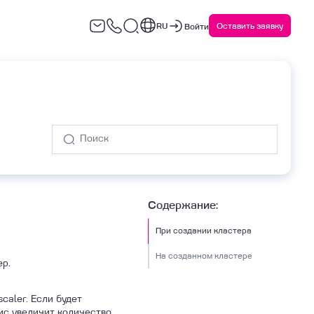
RU
Оставить заявку
Войти
варийное восстановление
Сервисы ИБ
(DRaaS)
Содержание:
При создании кластера
На созданном кластере
р.
aler. Если будет
ис увеличит количество