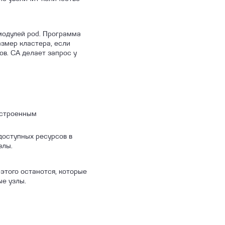
модулей pod. Программа
азмер кластера, если
в. CA делает запрос у
астроенным
 доступных ресурсов в
злы.
этого останотся, которые
ые узлы.