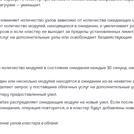
нагрузки — уменьшит.
A) изменяет количество узлов зависимо от количества ожидающих 
т количество модулей, находящихся в ожидании, и увеличивает р
рсов и если кластер не выходит за пределы установленных лимито
слуг на дополнительные узлы или освобождает бездействующие.
ое количество модулей в состоянии ожидания каждые 10 секунд, н
один или несколько модулей находятся в ожидании из-за нехватки
делает запрос у поставщика облачных услуг на дополнительные у
стеру предоставленный узел.
etes распределяет ожидающие модули на новый узел. Если после 
ожидания, операция повторится, и в кластер будут добавлены нов
ние узлов кластера в облаке