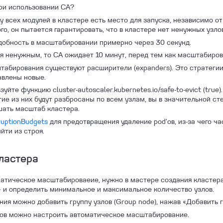
ри использовании СA?
 у всех модулей в кластере есть место для запуска, независимо от
го, он пытается гарантировать, что в кластере нет ненужных узло
добность в масштабировании примерно через 30 секунд.
я ненужным, то CA ожидает 10 минут, перед тем как масштабиров
табирования существуют расширители (expanders). Это стратегии
авлены новые.
йте функцию cluster-autoscaler.kubernetes.io/safe-to-evict (true)
гие из них будут разбросаны по всем узлам, вы в значительной ст
ать масштаб кластера.
ruptionBudgets
для предотвращения удаление pod’ов, из-за чего ч
йти из строя.
ластера
атическое масштабироваеие, нужно в мастере создания кластер
и определить минимальное и максимальное количество узлов.
ия можно добавить группу узлов (Group node), нажав «Добавить г
лов можно настроить автоматическое масштабирование.