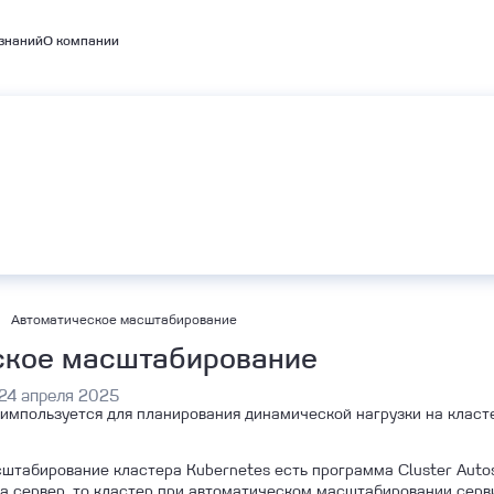
знаний
О компании
емые кластеры
А
BaaS
Объектное хранилище S3
bernetes
Автоматическое масштабирование
ское масштабирование
24 апреля 2025
мпользуется для планирования динамической нагрузки на класте
штабирование кластера Kubernetes есть программа Cluster Autosc
а сервер, то кластер при автоматическом масштабировании серв