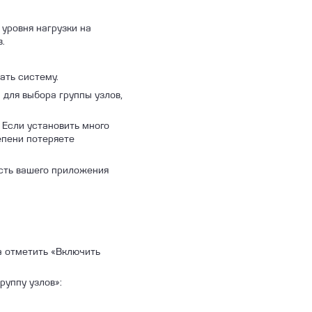
 уровня нагрузки на
в.
ать систему.
 для выбора группы узлов,
. Если установить много
епени потеряете
асть вашего приложения
а отметить «Включить
руппу узлов»: