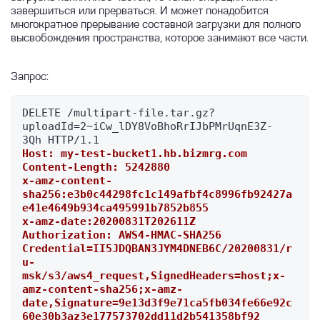
завершиться или прерваться. И может понадобится
многократное прерывание составной загрузки для полного
высвобождения пространства, которое занимают все части.
Запрос:
DELETE /multipart-file.tar.gz?
uploadId=2~iCw_lDY8VoBhoRrIJbPMrUqnE3Z-
Host: my-test-bucket1.hb.bizmrg.com
Content-Length: 5242880
x-amz-content-
sha256:e3b0c44298fc1c149afbf4c8996fb92427a
e41e4649b934ca495991b7852b855
x-amz-date:20200831T202611Z
Authorization: AWS4-HMAC-SHA256 
Credential=II5JDQBAN3JYM4DNEB6C/20200831/r
u-
msk/s3/aws4_request,SignedHeaders=host;x-
amz-content-sha256;x-amz-
date,Signature=9e13d3f9e71ca5fb034fe66e92c
60e30b3az3e177573702dd11d2b541358bf92