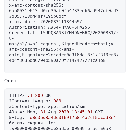
x-amz-content-sha256: 
6ab0931e613fd0cd39af0fa4733edb6ad942df0ad3
3e057713d44df7195b6ecf

x-amz-date: 20200831T184459Z

Authorization: AWS4-HMAC-SHA256 
Credential=II5JDQBAN3JYM4DNEB6C/20200831/r
u-
msk/s3/aws4_request,SignedHeaders=host;x-
amz-content-sha256;x-amz-
date,Signature=2e4adca0a3164af8717f340ca87
4b4f3036dd0294b590a70f2147427221ca1e8

Ответ
1HTTP/
1.1
200
 OK

2Content-Length: 
980
3Content-Type: application/xml

4Date: Mon, 
31
 Aug 
2020
18
:
45
:
01
 GMT

5Etag: 
"d8d3ed3a4de016917a814a2cf5acad3c"
6x-amz-request-id: 
tx00000000000000ab85dab-005991efac-66a8-