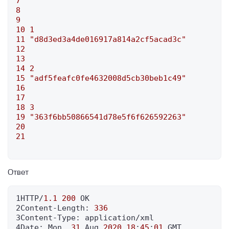
7
8
9
10
1
11
"d8d3ed3a4de016917a814a2cf5acad3c"
12
13
14
2
15
"adf5feafc0fe4632008d5cb30beb1c49"
16
17
18
3
19
"363f6bb50866541d78e5f6f626592263"
20
21
Ответ
1HTTP/
1.1
200
 OK

2Content-Length: 
336
3Content-Type: application/xml

4Date: Mon, 
31
 Aug 
2020
18
:
45
:
01
 GMT
