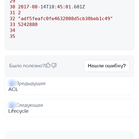
29
30
2017
-
08
-14T18:
45
:
01
31
2
32
"adf5feafc0fe4632008d5cb30beb1c49"
33
5242880
34
35
Было полезно?
Нашли ошибку?
Предыдущая
ACL
Следующая
Lifecycle