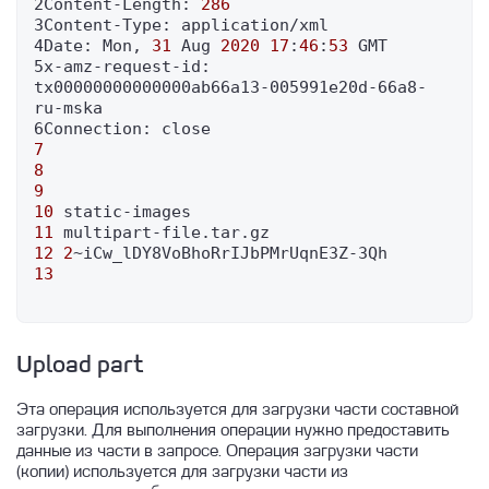
2Content-Length: 
286
HOLISTIC.DEV2
Шлюз и маска подсети
Запуск инстанса с Redis
3Content-Type: application/xml

4Date: Mon, 
31
 Aug 
2020
17
:
46
:
53
 GMT

Zabbix агент
Конфигурация VIP при помощи Keepalived
Запуск кластеров СУБД
5x-amz-request-id: 
на ВМ в облаке Linx Cloud
tx00000000000000ab66a13-005991e20d-66a8-
Hint plan в PostgreSQL
Сетевые особенности инстансов БД
ru-mska

Изменение параметров
7
Подключение
8
9
Миграция из локальных баз данных
10
11
Архитектура DBaaS
12
2
Типы конфигураций
13
Параметры баз данных
Postgres Pro
Upload part
Postgres
Эта операция используется для загрузки части составной
Clickhouse
загрузки. Для выполнения операции нужно предоставить
данные из части в запросе. Операция загрузки части
Создание базы данных PostgreSQL и
MySQL
(копии) используется для загрузки части из