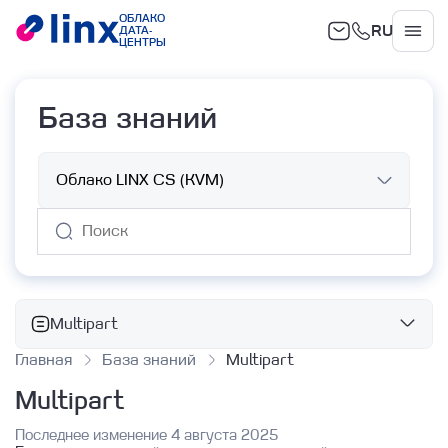
ОБЛАКО
RU
ДАТА-
Облако
ЦЕНТРЫ
База знаний
Multipart
Главная
База знаний
Multipart
Базовые сервисы
Multipart
Облачные вычисления
Объектное хранилище
Работа с ВМ с помощью Terraform
Последнее изменение 4 августа 2025