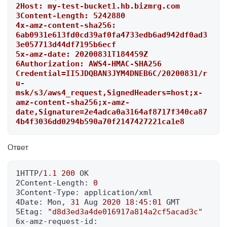
2Host: my-test-bucket1.hb.bizmrg.com
3Content-Length: 5242880
4x-amz-content-sha256: 
6ab0931e613fd0cd39af0fa4733edb6ad942df0ad3
3e057713d44df7195b6ecf
5x-amz-date: 20200831T184459Z
6Authorization: AWS4-HMAC-SHA256 
Credential=II5JDQBAN3JYM4DNEB6C/20200831/r
u-
msk/s3/aws4_request,SignedHeaders=host;x-
amz-content-sha256;x-amz-
date,Signature=2e4adca0a3164af8717f340ca87
4b4f3036dd0294b590a70f2147427221ca1e8
Ответ
1HTTP/
1.1
200
 OK

2Content-Length: 
0
3Content-Type: application/xml

4Date: Mon, 
31
 Aug 
2020
18
:
45
:
01
 GMT

5Etag: 
"d8d3ed3a4de016917a814a2cf5acad3c"
6x-amz-request-id: 