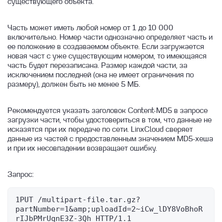
существующего объекта.
Описание баз данных и особенности
работы с ними
Часть может иметь любой номер от 1 до 10 000
О сервисе Linx Cloud Database
включительно. Номер части однозначно определяет часть и
ее положение в создаваемом объекте. Если загружается
Как получить логи Базы данных
новая част с уже существующим номером, то имеющаяся
часть будет перезаписана. Размер каждой части, за
исключением последней (она не имеет ограничения по
размеру), должен быть не менее 5 МБ.
Рекомендуется указать заголовок Content-MD5 в запросе
загрузки части, чтобы удостовериться в том, что данные не
исказятся при их передаче по сети. LinxCloud сверяет
данные из частей с предоставленным значением MD5-хеша
и при их несовпадении возвращает ошибку.
Запрос:
1PUT /multipart-file.tar.gz?
partNumber=1&amp;uploadId=2~iCw_lDY8VoBhoR