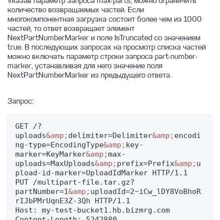
Указав параметр запроса max-parts, можно ограничить
количество возвращаемых частей. Если
многокомпонентная загрузка состоит более чем из 1000
частей, то ответ возвращает элемент
NextPartNumberMarker и поле IsTruncated со значением
true. В последующих запросах на просмотр списка частей
можно включать параметр строки запроса part-number-
marker, устанавливая для него значение поля
NextPartNumberMarker из предыдущего ответа.
Запрос:
GET /?
uploads
&amp;
delimiter=Delimiter
&amp;
encodi
ng-type=EncodingType
&amp;
key-
marker=KeyMarker
&amp;
max-
uploads=MaxUploads
&amp;
prefix=Prefix
&amp;
u
pload-id-marker=UploadIdMarker HTTP/1.1

PUT /multipart-file.tar.gz?
partNumber=1
&amp;
uploadId=2~iCw_lDY8VoBhoR
rIJbPMrUqnE3Z-3Qh HTTP/1.1

Host: my-test-bucket1.hb.bizmrg.com

Content-Length: 5242880
