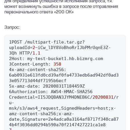
для определения успешности исполнения запроса, т.к.
может возникнуть ошибка в запросе после отправления
первоначального ответа «200 OK»
Запрос:
1POST /multipart-file.tar.gz?
uploadId=
2
~iCw_lDY8VoBhoRrIJbPMrUqnE3Z-
3Qh HTTP/
1.1
2Host: my-test-bucket1.hb.bizmrg.com

3Content-Length: 
358
4x-amz-content-sha256: 
6ab0931e613fd0cd39af0fa4733edb6ad942df0ad3
3e057713d44df7195b6ecf

5x-amz-date: 20200831T184459Z

6Authorization: AWS4-HMAC-SHA256 
Credential=II5JDQBAN3JYM4DNEB6C/
20200831
/r
u-
msk/s3/aws4_request,SignedHeaders=host;x-
amz-content-sha256;x-amz-
date,Signature=2e4adca0a3164af8717f340ca87