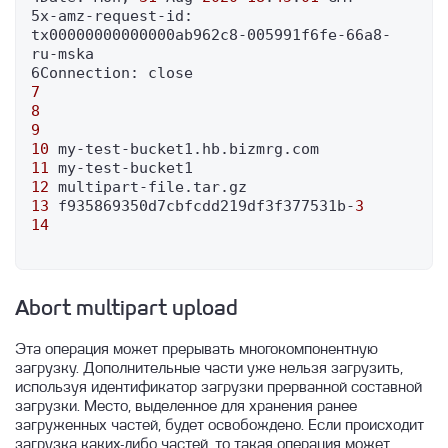
5x-amz-request-id: 
tx00000000000000ab962c8-005991f6fe-66a8-
ru-mska

7
8
9
10
11
12
13
 f935869350d7cbfcdd219df3f377531b-
3
14
Abort multipart upload
Эта операция может прерывать многокомпонентную
загрузку. Дополнительные части уже нельзя загрузить,
используя идентификатор загрузки прерванной составной
загрузки. Место, выделенное для хранения ранее
загруженных частей, будет освобождено. Если происходит
загрузка каких-либо частей, то такая операция может