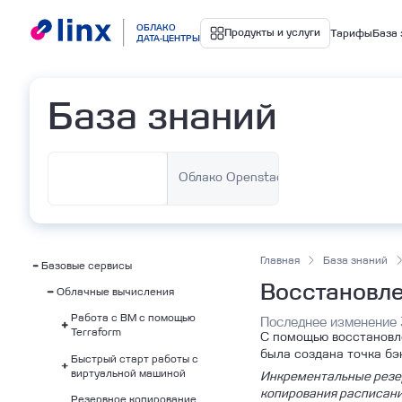
Облако
ОБЛАКО
Продукты и услуги
Тарифы
База 
ДАТА-ЦЕНТРЫ
База знаний
Управля
Облако VMware
Облако Openstack
Ku
Главная
База знаний
Базовые сервисы
Восстановле
Облачные вычисления
Работа с ВМ с помощью
Последнее изменение 
Terraform
С помощью восстановле
была создана точка бэ
Быстрый старт работы с
Управление сетями и
виртуальной машиной
группами безопасности
Инкрементальные резер
копирования расписани
Резервное копирование
Создание ВМ с помощью
Управление ВМ
Быстрое создание ВМ