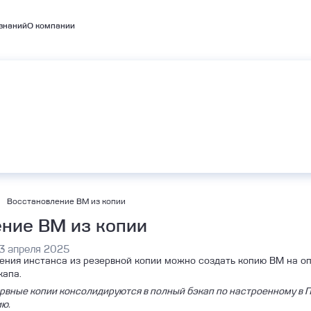
знаний
О компании
емые кластеры
А
BaaS
Объектное хранилище S3
bernetes
Восстановление ВМ из копии
ние ВМ из копии
3 апреля 2025
ния инстанса из резервной копии можно создать копию ВМ на оп
капа.
вные копии консолидируются в полный бэкап по настроенному в П
ю.