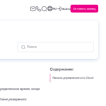
RU
Оставить заявку
Войти
варийное восстановление
Сервисы ИБ
(DRaaS)
Содержание:
Панель управления Linx Cloud
ределенное время, когда
лане резервного