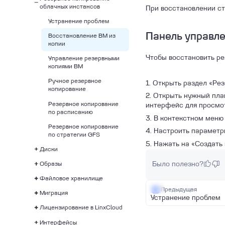
облачных инстансов
Terraform
При восстановлении ст
Подключение к
Журнал событий
Создание VPN
виртуальной машине
Устранение проблем
инстанса
соединения
Панель управле
Восстановление ВМ из
Лог серийной консоли
Подключение к
копии
ВМ
Windows ВМ
Чтобы восстановить ре
Управление резервными
Удаление инстанса
Подключение к Linux
копиями ВМ
ВМ
Установка пароля
Ручное резервное
инстанса
1. Открыть раздел «Ре
копирование
2. Открыть нужный пла
Переименование
Резервное копирование
инстанса
интерфейс для просмот
по расписанию
3. В контекстном меню
Запуск, остановка и
Резервное копирование
перезагрузка ВМ
4. Настроить параметр
по стратегии GFS
Подключение сети к
5. Нажать на «Создать
Диски
ВМ
Образы
Георепликация
VNC консоль
Было полезно?
Файловое хранилище
Шифрование диска
Создание образа из
диска инстанса
Предыдущая
Миграция
Отсоединение root диска
Операции с файловым
Устранение проблем
Логины и пароли образов
хранилищем
Лицензирование в LinxCloud
Снапшоты диска
Миграция ВМ Hyper-V в
ВМ
Создание и удаление
Linx Cloud
Интерфейсы
Смена типа диска
Using your own licenses
Метатеги образов