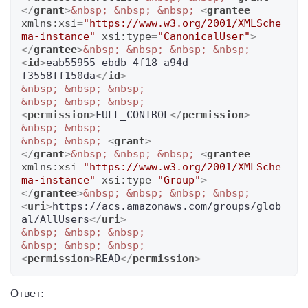
</
grant
>
&nbsp;
&nbsp;
&nbsp;
<
grantee
xmlns:xsi
=
"https://www.w3.org/2001/XMLSche
ma-instance"
xsi:type
=
"CanonicalUser"
>
</
grantee
>
&nbsp;
&nbsp;
&nbsp;
&nbsp;
<
id
>
eab55955-ebdb-4f18-a94d-
f3558ff150da
</
id
>
&nbsp;
&nbsp;
&nbsp;
&nbsp;
&nbsp;
&nbsp;
<
permission
>
FULL_CONTROL
</
permission
>
&nbsp;
&nbsp;
&nbsp;
&nbsp;
<
grant
>
</
grant
>
&nbsp;
&nbsp;
&nbsp;
<
grantee
xmlns:xsi
=
"https://www.w3.org/2001/XMLSche
ma-instance"
xsi:type
=
"Group"
>
</
grantee
>
&nbsp;
&nbsp;
&nbsp;
&nbsp;
<
uri
>
https://acs.amazonaws.com/groups/glob
al/AllUsers
</
uri
>
&nbsp;
&nbsp;
&nbsp;
&nbsp;
&nbsp;
&nbsp;
<
permission
>
READ
</
permission
>
Ответ: