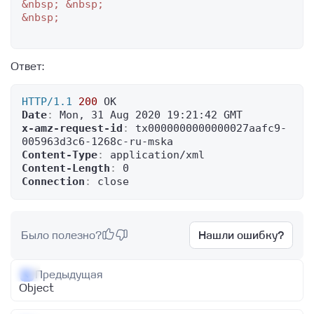
&nbsp;
&nbsp;
&nbsp;
Ответ:
HTTP/1.1
200
Date
: 
x-amz-request-id
: 
tx0000000000000027aafc9-
Content-Type
: 
Content-Length
: 
Connection
: 
close
Было полезно?
Нашли ошибку?
Предыдущая
Object