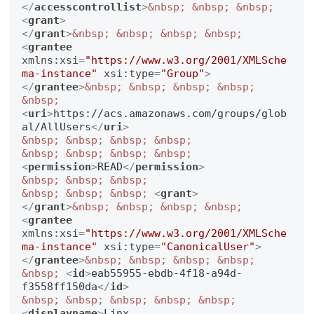
</
accesscontrollist
>
&nbsp;
&nbsp;
&nbsp;
Описание баз данных и особенности
<
grant
>
работы с ними
</
grant
>
&nbsp;
&nbsp;
&nbsp;
&nbsp;
<
grantee
О сервисе Linx Cloud Database
xmlns:xsi
=
"https://www.w3.org/2001/XMLSche
Как получить логи Базы данных
ma-instance"
xsi:type
=
"Group"
>
</
grantee
>
&nbsp;
&nbsp;
&nbsp;
&nbsp;
&nbsp;
<
uri
>
https://acs.amazonaws.com/groups/glob
al/AllUsers
</
uri
>
&nbsp;
&nbsp;
&nbsp;
&nbsp;
&nbsp;
&nbsp;
&nbsp;
&nbsp;
<
permission
>
READ
</
permission
>
&nbsp;
&nbsp;
&nbsp;
&nbsp;
&nbsp;
&nbsp;
<
grant
>
</
grant
>
&nbsp;
&nbsp;
&nbsp;
&nbsp;
<
grantee
xmlns:xsi
=
"https://www.w3.org/2001/XMLSche
ma-instance"
xsi:type
=
"CanonicalUser"
>
</
grantee
>
&nbsp;
&nbsp;
&nbsp;
&nbsp;
&nbsp;
<
id
>
eab55955-ebdb-4f18-a94d-
f3558ff150da
</
id
>
&nbsp;
&nbsp;
&nbsp;
&nbsp;
&nbsp;
<
displayname
>
Linx 