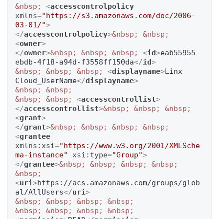
&nbsp;
<
accesscontrolpolicy
xmlns
=
"https://s3.amazonaws.com/doc/2006-
03-01/"
>
</
accesscontrolpolicy
>
&nbsp;
&nbsp;
<
owner
>
</
owner
>
&nbsp;
&nbsp;
&nbsp;
<
id
>
eab55955-
ebdb-4f18-a94d-f3558ff150da
</
id
>
&nbsp;
&nbsp;
&nbsp;
<
displayname
>
Linx 
Cloud_UserName
</
displayname
>
&nbsp;
&nbsp;
&nbsp;
&nbsp;
<
accesscontrollist
>
</
accesscontrollist
>
&nbsp;
&nbsp;
&nbsp;
<
grant
>
</
grant
>
&nbsp;
&nbsp;
&nbsp;
&nbsp;
<
grantee
xmlns:xsi
=
"https://www.w3.org/2001/XMLSche
ma-instance"
xsi:type
=
"Group"
>
</
grantee
>
&nbsp;
&nbsp;
&nbsp;
&nbsp;
&nbsp;
<
uri
>
https://acs.amazonaws.com/groups/glob
al/AllUsers
</
uri
>
&nbsp;
&nbsp;
&nbsp;
&nbsp;
&nbsp;
&nbsp;
&nbsp;
&nbsp;