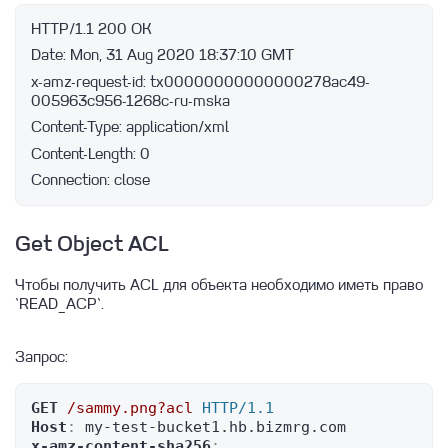
x-amz-request-id: tx00000000000000278ac49-
Connection: close
Get Object ACL
Чтобы получить ACL для объекта необходимо иметь право
`READ_ACP`.
Запрос:
GET
/sammy.png?acl
HTTP/1.1
Host
: 
x-amz-content-sha256
: 