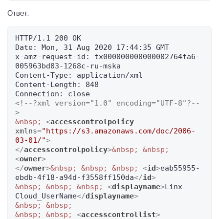
HOLISTIC.DEV2
Шлюз и маска подсети
Запуск инстанса с Redis
Ответ:
Zabbix агент
Конфигурация VIP при помощи Keepalived
Запуск кластеров СУБД
на ВМ в облаке Linx Cloud
HTTP/1.1 200 OK

Hint plan в PostgreSQL
Сетевые особенности инстансов БД
Date: Mon, 31 Aug 2020 17:44:35 GMT

x-amz-request-id: tx000000000000002764fa6-
Изменение параметров
005963bd03-1268c-ru-mska

Подключение
Content-Type: application/xml

Content-Length: 848

Миграция из локальных баз данных
<!--?xml version="1.0" encoding="UTF-8"?--
Архитектура DBaaS
>
&nbsp;
<
accesscontrolpolicy
Типы конфигураций
xmlns
=
"https://s3.amazonaws.com/doc/2006-
Параметры баз данных
03-01/"
>
</
accesscontrolpolicy
>
&nbsp;
&nbsp;
Postgres Pro
<
owner
>
</
owner
>
&nbsp;
&nbsp;
&nbsp;
<
id
>
eab55955-
Postgres
ebdb-4f18-a94d-f3558ff150da
</
id
>
Clickhouse
&nbsp;
&nbsp;
&nbsp;
<
displayname
>
Linx 
Cloud_UserName
</
displayname
>
Создание базы данных PostgreSQL и
&nbsp;
&nbsp;
MySQL
&nbsp;
&nbsp;
<
accesscontrollist
>