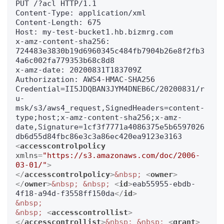
PUT /?acl HTTP/1.1

Content-Type: application/xml

Content-Length: 675

Host: my-test-bucket1.hb.bizmrg.com

x-amz-content-sha256: 
724483e3830b19d6960345c484fb7904b26e8f2fb3
4a6c002fa779353b68c8d8

x-amz-date: 20200831T183709Z

Authorization: AWS4-HMAC-SHA256 
Credential=II5JDQBAN3JYM4DNEB6C/20200831/r
u-
msk/s3/aws4_request,SignedHeaders=content-
type;host;x-amz-content-sha256;x-amz-
date,Signature=1cf3f7771a4086375e5b6597026
<
accesscontrolpolicy
xmlns
=
"https://s3.amazonaws.com/doc/2006-
03-01/"
>
</
accesscontrolpolicy
>
&nbsp;
<
owner
>
</
owner
>
&nbsp;
&nbsp;
<
id
>
eab55955-ebdb-
4f18-a94d-f3558ff150da
</
id
>
&nbsp;
&nbsp;
<
accesscontrollist
>
</
accesscontrollist
>
&nbsp;
&nbsp;
<
grant
>