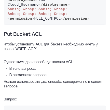
Cloud_Username
</
displayname
>
&nbsp;
&nbsp;
&nbsp;
&nbsp;
&nbsp;
&nbsp;
&nbsp;
&nbsp;
<
permission
>
FULL_CONTROL
</
permission
>
Put Bucket ACL
Чтобы установить ACL для бакета необходимо иметь у
право `WRITE_ACP`.
Существует два способа установки ACL:
В теле запроса.
В заголовках запроса.
Нельзя использовать два способа одновременно в одном
запросе.
Запрос: