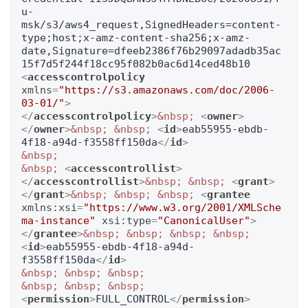
u-
msk/s3/aws4_request,SignedHeaders=content-
type;host;x-amz-content-sha256;x-amz-
date,Signature=dfeeb2386f76b29097adadb35ac
<
accesscontrolpolicy
xmlns
=
"https://s3.amazonaws.com/doc/2006-
03-01/"
>
</
accesscontrolpolicy
>
&nbsp;
<
owner
>
</
owner
>
&nbsp;
&nbsp;
<
id
>
eab55955-ebdb-
4f18-a94d-f3558ff150da
</
id
>
&nbsp;
&nbsp;
<
accesscontrollist
>
</
accesscontrollist
>
&nbsp;
&nbsp;
<
grant
>
</
grant
>
&nbsp;
&nbsp;
&nbsp;
<
grantee
xmlns:xsi
=
"https://www.w3.org/2001/XMLSche
ma-instance"
xsi:type
=
"CanonicalUser"
>
</
grantee
>
&nbsp;
&nbsp;
&nbsp;
&nbsp;
<
id
>
eab55955-ebdb-4f18-a94d-
f3558ff150da
</
id
>
&nbsp;
&nbsp;
&nbsp;
&nbsp;
&nbsp;
&nbsp;
<
permission
>
FULL_CONTROL
</
permission
>