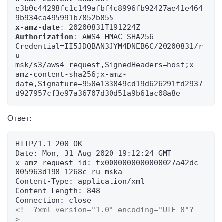
e3b0c44298fc1c149afbf4c8996fb92427ae41e464
x-amz-date
: 
Authorization
: 
AWS4-HMAC-SHA256 
Credential=II5JDQBAN3JYM4DNEB6C/20200831/r
u-
msk/s3/aws4_request,SignedHeaders=host;x-
amz-content-sha256;x-amz-
date,Signature=950e133849cd19d626291fd2937
d927957cf3e97a36707d30d51a9b61ac08a8e
Ответ:
HTTP/1.1 200 OK

Date: Mon, 31 Aug 2020 19:12:24 GMT

x-amz-request-id: tx0000000000000027a42dc-
005963d198-1268c-ru-mska

Content-Type: application/xml

Content-Length: 848

<!--?xml version="1.0" encoding="UTF-8"?--
>