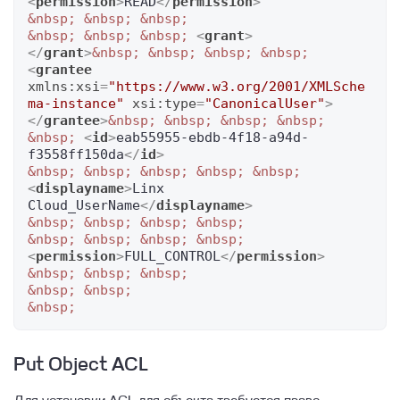
<
permission
>
READ
</
permission
>
&nbsp;
&nbsp;
&nbsp;
&nbsp;
&nbsp;
&nbsp;
<
grant
>
</
grant
>
&nbsp;
&nbsp;
&nbsp;
&nbsp;
<
grantee
xmlns:xsi
=
"https://www.w3.org/2001/XMLSche
ma-instance"
xsi:type
=
"CanonicalUser"
>
</
grantee
>
&nbsp;
&nbsp;
&nbsp;
&nbsp;
&nbsp;
<
id
>
eab55955-ebdb-4f18-a94d-
f3558ff150da
</
id
>
&nbsp;
&nbsp;
&nbsp;
&nbsp;
&nbsp;
<
displayname
>
Linx 
Cloud_UserName
</
displayname
>
&nbsp;
&nbsp;
&nbsp;
&nbsp;
&nbsp;
&nbsp;
&nbsp;
&nbsp;
<
permission
>
FULL_CONTROL
</
permission
>
&nbsp;
&nbsp;
&nbsp;
&nbsp;
&nbsp;
&nbsp;
Put Object ACL