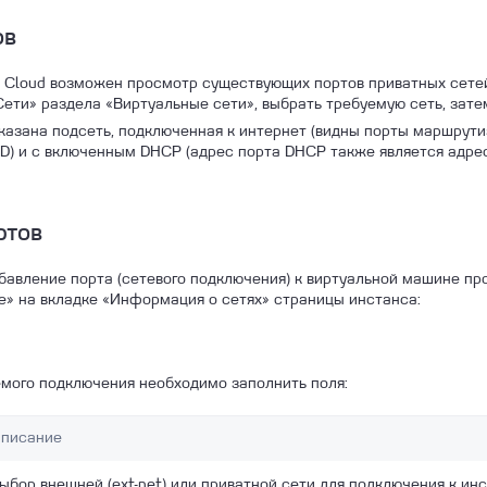
ов
x Cloud возможен просмотр существующих портов приватных сетей
Сети» раздела «Виртуальные сети», выбрать требуемую сеть, зате
казана подсеть, подключенная к интернет (видны порты маршрути
) и с включенным DHCP (адрес порта DHCP также является адре
ртов
обавление порта (сетевого подключения) к виртуальной машине п
» на вкладке «Информация о сетях» страницы инстанса:
мого подключения необходимо заполнить поля:
писание
ыбор внешней (ext-net) или приватной сети для подключения к ин