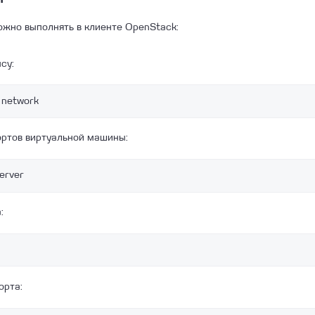
жно выполнять в клиенте OpenStack:
су:
 network 
ортов виртуальной машины:
server 
:
орта: