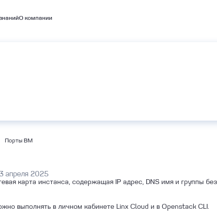
знаний
О компании
емые кластеры
А
BaaS
Объектное хранилище S3
bernetes
Порты ВМ
3 апреля 2025
тевая карта инстанса, содержащая IP адрес, DNS имя и группы бе
но выполнять в личном кабинете Linx Cloud и в Openstack CLI.