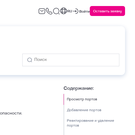
RU
Оставить заявку
Войти
варийное восстановление
Сервисы ИБ
(DRaaS)
Содержание:
Просмотр портов
Добавление портов
зопасности.
Реактирование и удаление
портов