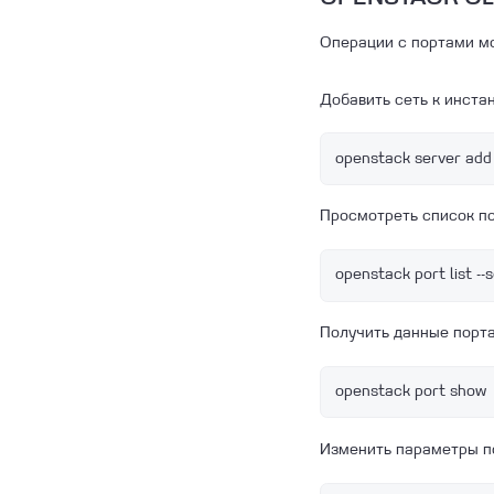
PostgreSQL и MySQL
Описание баз данных и
Операции с портами мо
особенности работы с
ними
Добавить сеть к инстан
О сервисе Linx Cloud
Database
Как получить логи Базы
openstack server add
данных
Просмотреть список п
openstack port list --
Получить данные порта
openstack port show 
Изменить параметры п