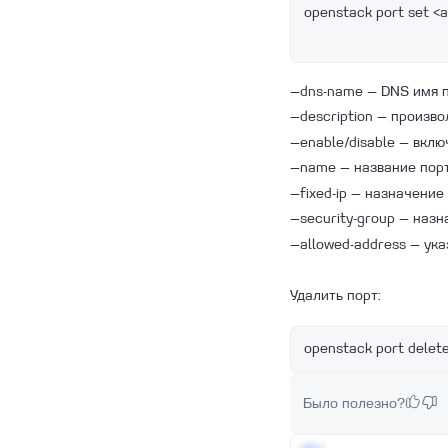
openstack port set <
—dns-name — DNS имя 
—description — произв
—enable/disable — вкл
—name — название пор
—fixed-ip — назначение
—security-group — наз
—allowed-address — ук
Удалить порт:
openstack port delete
Было полезно?