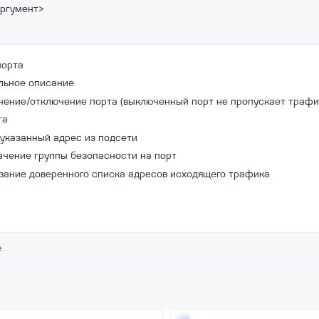
аргумент> 
порта
ольное описание
ючение/отключение порта (выключенный порт не пропускает трафи
та
 указанный адрес из подсети
начение группы безопасности на порт
азание доверенного списка адресов исходящего трафика
 