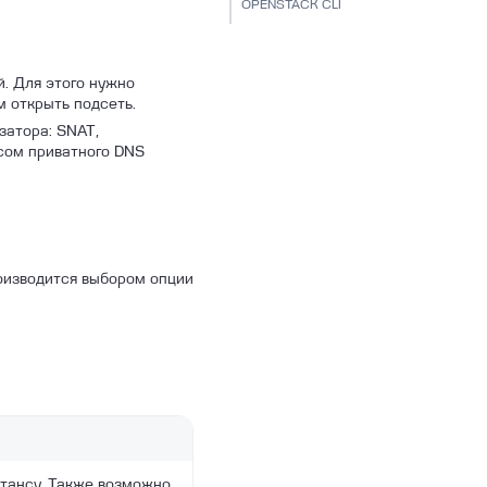
OPENSTACK CLI
. Для этого нужно
м открыть подсеть.
затора: SNAT,
сом приватного DNS
роизводится выбором опции
стансу. Также возможно