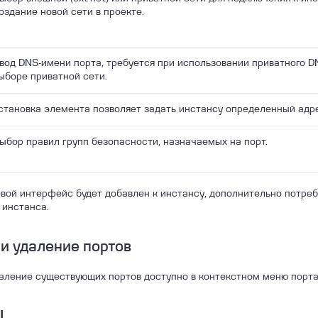
оздание новой сети в проекте.
вод DNS-имени порта, требуется при использовании приватного D
ыборе приватной сети.
становка элемента позволяет задать инстансу определенный адре
ыбор правил групп безопасности, назначаемых на порт.
вой интерфейс будет добавлен к инстансу, дополнительно потреб
 инстанса.
и удаление портов
аление существующих портов доступно в контекстном меню порта
I