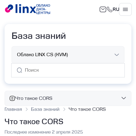
ОБЛАКО
RU
ДАТА-
Облако
ЦЕНТРЫ
База знаний
Что такое CORS
Главная
База знаний
Что такое CORS
Базовые сервисы
Что такое CORS
Облачные вычисления
Объектное хранилище
Работа с ВМ с помощью Terraform
Последнее изменение 2 апреля 2025