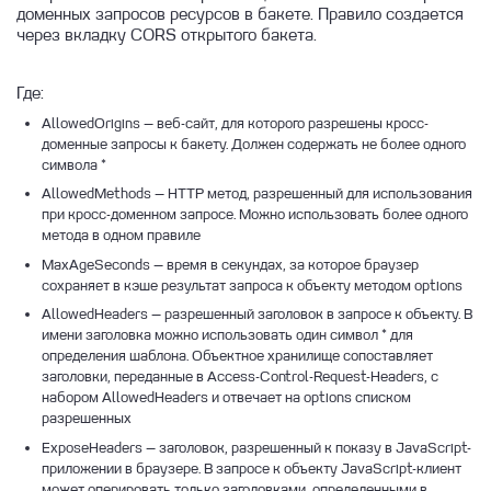
Расширение pgbadger для PostgreSQL
пользователями
Сетевое взаимодействие
Политика поддержки версий
доменных запросов ресурсов в бакете. Правило создается
Установка client-keystone-auth
Масштабирование функций сервиса
Маршрутизаторы
Базовые конфигурации
Kubernetes
через вкладку CORS открытого бакета.
Расширение pgpartman для PostgreSQL
PostgreSQL: disk performance
Вертикальное масштабирование
Порты ВМ
Организация доступа к приложению в
История версий Kubernetes
Расширение jsquery для PostgreSQL
PostgreSQL
Конфигурации Баз данных при создании
Kubernetes
Топология виртуальных сетей
инстанса
Где:
Расширение timescaledb для PostgreSQL
Управление обновлениями
Работа с Persistent Volumes
Quickstart guide terraform provider Linx
AllowedOrigins — веб-сайт, для которого разрешены кросс-
Подключение к инстансу Базы данных по
Node Exporter
PostgreSQL: переключение мастера
Cloud
доменные запросы к бакету. Должен содержать не более одного
SSH
символа *
HOLISTIC.DEV2
Шлюз и маска подсети
Запуск инстанса с Redis
AllowedMethods — HTTP метод, разрешенный для использования
при кросс-доменном запросе. Можно использовать более одного
Zabbix агент
Конфигурация VIP при помощи Keepalived
Запуск кластеров СУБД
на ВМ в облаке Linx Cloud
метода в одном правиле
Hint plan в PostgreSQL
Сетевые особенности инстансов БД
MaxAgeSeconds — время в секундах, за которое браузер
сохраняет в кэше результат запроса к объекту методом options
Изменение параметров
AllowedHeaders — разрешенный заголовок в запросе к объекту. В
Подключение
имени заголовка можно использовать один символ * для
определения шаблона. Объектное хранилище сопоставляет
Миграция из локальных баз данных
заголовки, переданные в Access-Control-Request-Headers, с
набором AllowedHeaders и отвечает на options списком
Архитектура DBaaS
разрешенных
Типы конфигураций
ExposeHeaders — заголовок, разрешенный к показу в JavaScript-
приложении в браузере. В запросе к объекту JavaScript-клиент
Параметры баз данных
может оперировать только заголовками, определенными в