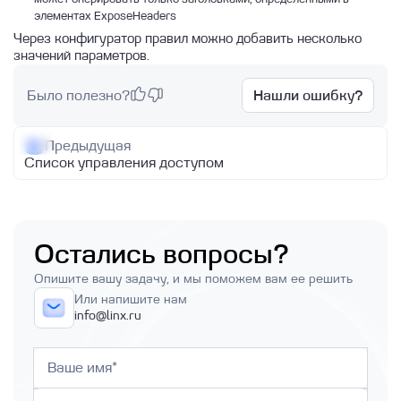
Postgres Pro
элементах ExposeHeaders
Через конфигуратор правил можно добавить несколько
Postgres
значений параметров.
Clickhouse
Было полезно?
Нашли ошибку?
Создание базы данных PostgreSQL и
MySQL
Предыдущая
Описание баз данных и особенности
Список управления доступом
работы с ними
О сервисе Linx Cloud Database
Как получить логи Базы данных
Остались вопросы?
Опишите вашу задачу, и мы поможем вам ее решить
Или напишите нам
info@linx.ru