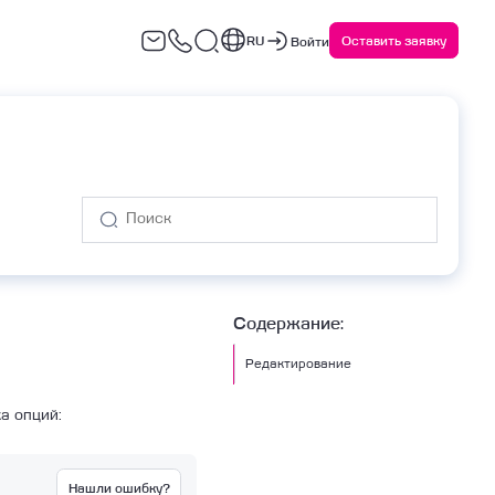
RU
Оставить заявку
Войти
варийное восстановление
Сервисы ИБ
(DRaaS)
Содержание:
Редактирование
а опций:
Нашли ошибку?