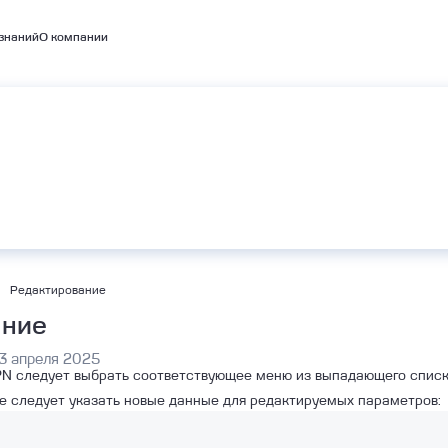
знаний
О компании
емые кластеры
А
BaaS
Объектное хранилище S3
bernetes
Редактирование
ание
3 апреля 2025
N следует выбрать соответствующее меню из выпадающего списк
 следует указать новые данные для редактируемых параметров: