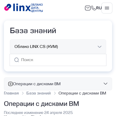
ОБЛАКО
RU
ДАТА-
Облако
ЦЕНТРЫ
База знаний
Операции с дисками ВМ
Главная
База знаний
Операции с дисками ВМ
Базовые сервисы
Операции с дисками ВМ
Облачные вычисления
Работа с ВМ с помощью Terraform
Последнее изменение 24 апреля 2025