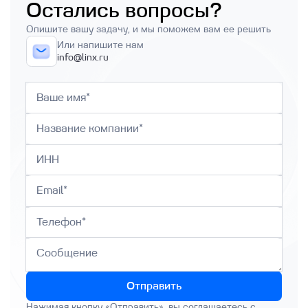
Clickhouse
Остались вопросы?
Создание базы данных PostgreSQL и
Опишите вашу задачу, и мы поможем вам ее решить
MySQL
Или напишите нам
info@linx.ru
Описание баз данных и особенности
работы с ними
О сервисе Linx Cloud Database
Как получить логи Базы данных
Отправить
Нажимая кнопку «Отправить», вы соглашаетесь с