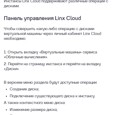
Инстансы Linx Cloud поддерживают различные операции с
Быстрый старт работы с виртуальной
Управление сетями и группами
дисками.
машиной
безопасности
Резервное копирование облачных
Создание ВМ с помощью Terraform
Управление ВМ
Быстрое создание ВМ
Панель управления Linx Cloud
инстансов
Создание VPN соединения
Подключение к виртуальной машине
Журнал событий инстанса
Чтобы совершить какую-либо операцию с дисками
Диски
Устранение проблем
виртуальной машины через личный кабинет Linx Cloud
Лог серийной консоли ВМ
Подключение к Windows ВМ
необходимо:
Восстановление ВМ из копии
Георепликация
Удаление инстанса
Подключение к Linux ВМ
Управление резервными копиями ВМ
Шифрование диска
Установка пароля инстанса
1. Открыть вкладку «Виртуальные машины» сервиса
Ручное резервное копирование
Отсоединение root диска
«Облачные вычисления».
Переименование инстанса
2. Перейти на страницу инстанса и перейти на вкладку
Резервное копирование по расписанию
Снапшоты диска
Запуск, остановка и перезагрузка ВМ
«Диски».
Резервное копирование по стратегии
Смена типа диска
Подключение сети к ВМ
GFS
Передача дисков между проектами и ВМ
В верхнем меню раздела будут доступные операции:
VNC консоль
Создание диска;
Изменение размера диска
Подключение существующего диска к инстансу.
Операции с дисками ВМ
А также контекстного меню диска:
Создание и удаление диска
Изменение размера диска;