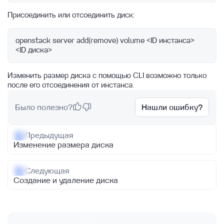
инстанса
Расширение timescaledb для PostgreSQL
Управление обновлениями
Работа с Persistent Volumes
Присоединить или отсоединить диск:
Quickstart guide terraform provider Linx
Подключение к инстансу Базы данных по
Node Exporter
PostgreSQL: переключение мастера
Cloud
SSH
openstack server add(remove) volume <ID инстанса> 
HOLISTIC.DEV2
Шлюз и маска подсети
Запуск инстанса с Redis
<ID диска>
Zabbix агент
Конфигурация VIP при помощи Keepalived
Запуск кластеров СУБД
на ВМ в облаке Linx Cloud
Hint plan в PostgreSQL
Изменить размер диска с помощью CLI возможно только
Сетевые особенности инстансов БД
после его отсоединения от инстанса.
Изменение параметров
Было полезно?
Нашли ошибку?
Подключение
Миграция из локальных баз данных
Предыдущая
Архитектура DBaaS
Изменение размера диска
Типы конфигураций
Следующая
Параметры баз данных
Создание и удаление диска
Postgres Pro
Postgres