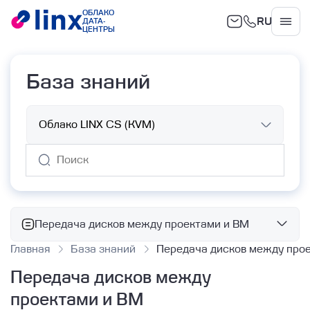
ОБЛАКО
RU
ДАТА-
Облако
ЦЕНТРЫ
База знаний
Передача дисков между проектами и ВМ
Главная
База знаний
Передача дисков между про
Базовые сервисы
Передача дисков между
Облачные вычисления
проектами и ВМ
Работа с ВМ с помощью Terraform