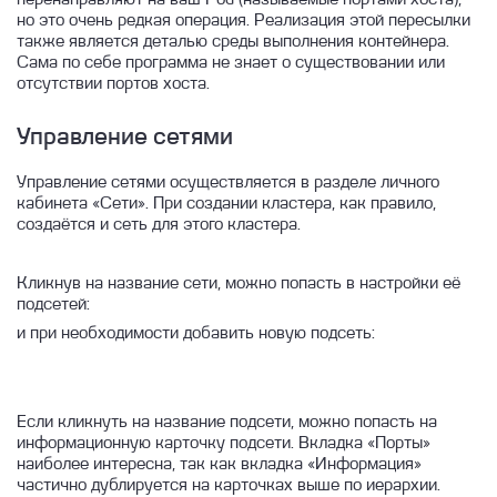
Изменение параметров
но это очень редкая операция. Реализация этой пересылки
также является деталью среды выполнения контейнера.
Подключение
Сама по себе программа не знает о существовании или
отсутствии портов хоста.
Миграция из локальных баз данных
Архитектура DBaaS
Управление сетями
Типы конфигураций
Управление сетями осуществляется в разделе личного
Параметры баз данных
кабинета «Сети». При создании кластера, как правило,
создаётся и сеть для этого кластера.
Postgres Pro
Postgres
Кликнув на название сети, можно попасть в настройки её
подсетей:
Clickhouse
и при необходимости добавить новую подсеть:
Создание базы данных PostgreSQL и
MySQL
Описание баз данных и особенности
Если кликнуть на название подсети, можно попасть на
работы с ними
информационную карточку подсети. Вкладка «Порты»
О сервисе Linx Cloud Database
наиболее интересна, так как вкладка «Информация»
частично дублируется на карточках выше по иерархии.