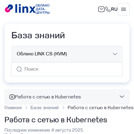
ОБЛАКО
RU
ДАТА-
Облако
ЦЕНТРЫ
База знаний
Работа с сетью в Kubernetes
Главная
База знаний
Работа с сетью в Kubernetes
Базовые сервисы
Работа с сетью в Kubernetes
Облачные вычисления
Объектное хранилище
Работа с ВМ с помощью Terraform
Последнее изменение 4 августа 2025