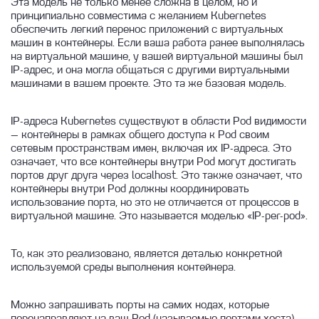
для DBaaS
Архитектура сервиса мониторинга Linx
Эта модель не только менее сложна в целом, но и
Репликации
Сети
Point in Time Recovery (PITR)
Установка в существующие ВМ
Описание
Cloud
принципиально совместима с желанием Kubernetes
Пары адресов (allowed address pairs)
Настройка провайдера Terraform для Linx
обеспечить легкий перенос приложений с виртуальных
Расширения
Восстановление из бэкапа
Инструкция по созданию реплицируемых
Создание балансировщика
Публичный DNS
Создание и удаление сетей
Cloud и OpenStack
машин в контейнеры. Если ваша работа ранее выполнялась
и distributed таблиц в Clickhouse кластере
на виртуальной машине, у вашей виртуальной машины был
Управление функциями
Создание и удаление бэкапов
Дополнительные модули PostgreSQL
Добавление правил
Внешняя сеть
API
IP-адрес, и она могла общаться с другими виртуальными
Добавление
Быстрый старт работы с сервисом
Создание, удаление и настройка плана
Расширение Postgis для PostgreSQL
Управление БД и пользователями
Пропускная способность
Настройка приватной сети
машинами в вашем проекте. Это та же базовая модель.
резервного копирования
Создание реплики
балансировщиков нагрузки
Расширение pgstatkcache для
Резервное копирование инстанса
Улучшения в PostgreSQL 13
Плавающие IP-адреса
PostgreSQL
IP-адреса Kubernetes существуют в области Pod видимости
Флаги (параметры)
Управление базами данных и
Приватный DNS
— контейнеры в рамках общего доступа к Pod своим
Расширение pgbadger для PostgreSQL
пользователями
сетевым пространствам имен, включая их IP-адреса. Это
Масштабирование функций сервиса
Маршрутизаторы
означает, что все контейнеры внутри Pod могут достигать
Расширение pgpartman для PostgreSQL
PostgreSQL: disk performance
Вертикальное масштабирование
Порты ВМ
портов друг друга через localhost. Это также означает, что
Расширение jsquery для PostgreSQL
PostgreSQL
Конфигурации Баз данных при создании
контейнеры внутри Pod должны координировать
Топология виртуальных сетей
инстанса
использование порта, но это не отличается от процессов в
Расширение timescaledb для PostgreSQL
Управление обновлениями
виртуальной машине. Это называется моделью «IP-per-pod».
Quickstart guide terraform provider Linx
Подключение к инстансу Базы данных по
Node Exporter
PostgreSQL: переключение мастера
Cloud
SSH
То, как это реализовано, является деталью конкретной
HOLISTIC.DEV2
Шлюз и маска подсети
Запуск инстанса с Redis
используемой среды выполнения контейнера.
Zabbix агент
Конфигурация VIP при помощи Keepalived
Запуск кластеров СУБД
на ВМ в облаке Linx Cloud
Можно запрашивать порты на самих нодах, которые
Hint plan в PostgreSQL
Сетевые особенности инстансов БД
перенаправляют на ваш Pod (называемые портами хоста),