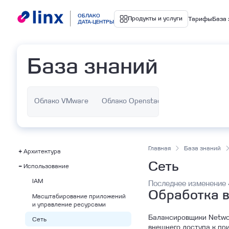
Облако
ОБЛАКО
Продукты и услуги
Тарифы
База 
ДАТА-ЦЕНТРЫ
База знаний
Управля
Облако VMware
Облако Openstack
Ku
Главная
База знаний
Архитектура
Сеть
Использование
Обзор
Архитектура DKP
IAM
Последнее изменение 
Обработка 
Модули
Масштабирование приложений
и управление ресурсами
Катастрофоустойчивость
Балансировщики Network
Сеть
Обновление
внешнего доступа к пр