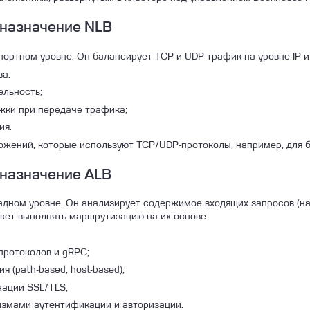
 назначение NLB
портном уровне. Он балансирует TCP и UDP трафик на уровне IP и
а:
ельность;
ки при передаче трафика;
ия.
ожений, которые используют TCP/UDP-протоколы, например, для б
 назначение ALB
адном уровне. Он анализирует содержимое входящих запросов (на
ожет выполнять маршрутизацию на их основе.
протоколов и gRPC;
 (path-based, host-based);
ации SSL/TLS;
измами аутентификации и авторизации.