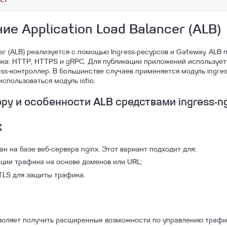
е Application Load Balancer (ALB)
cer (ALB) реализуется с помощью Ingress-ресурсов и Gateway. ALB
ка: HTTP, HTTPS и gRPC. Для публикации приложений используе
s-контроллер. В большинстве случаев применяется модуль ingress
спользоваться модуль istio.
у и особенности ALB средствами ingress-ngi
x
ван на базе веб-сервера nginx. Этот вариант подходит для:
ции трафика на основе доменов или URL;
TLS для защиты трафика.
зволяет получить расширенные возможности по управлению трафико