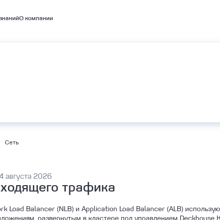
знаний
О компании
емые кластеры
А
BaaS
Объектное хранилище S3
bernetes
Сеть
4 августа 2026
входящего трафика
 Load Balancer (NLB) и Application Load Balancer (ALB) использу
иложениям, развернутым в кластере под управлением Deckhouse K