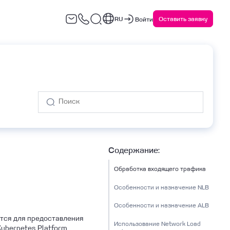
RU
Оставить заявку
Войти
варийное восстановление
Сервисы ИБ
(DRaaS)
Содержание:
Обработка входящего трафика
Особенности и назначение NLB
Особенности и назначение ALB
ются для предоставления
Использование Network Load
ubernetes Platform.