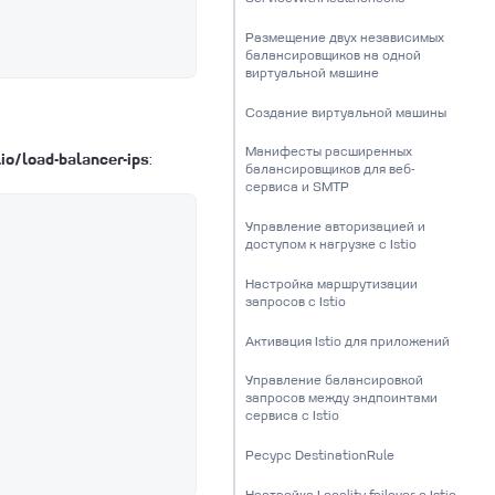
Размещение двух независимых
балансировщиков на одной
виртуальной машине
Создание виртуальной машины
Манифесты расширенных
:
io/load-balancer-ips
балансировщиков для веб-
сервиса и SMTP
Управление авторизацией и
доступом к нагрузке c Istio
Настройка маршрутизации
запросов с Istio
Активация Istio для приложений
Управление балансировкой
запросов между эндпоинтами
сервиса с Istio
Ресурс DestinationRule
Настройка Locality failover с Istio