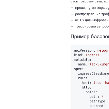
стоит рассмотреть, ес
продвинутая маршрут
распределение тра
mTLS для шифрован
трассировка запрос
Пример базовог
apiVersion:
networ
kind:
Ingress
metadata:
name:
lab-5-ingr
spec:
ingressClassName
rules:
-
host:
less-tha
http:
paths:
-
path:
/
pathType:
backend: