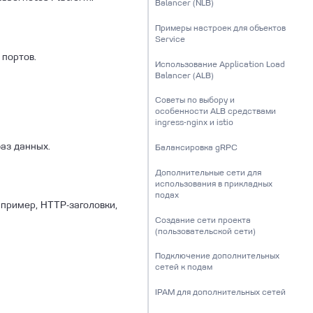
Balancer (NLB)
Примеры настроек для объектов
Service
 портов.
Использование Application Load
Balancer (ALB)
Советы по выбору и
особенности ALB средствами
ingress-nginx и istio
аз данных.
Балансировка gRPC
Дополнительные сети для
использования в прикладных
подах
пример, HTTP-заголовки,
Создание сети проекта
(пользовательской сети)
Подключение дополнительных
сетей к подам
IPAM для дополнительных сетей