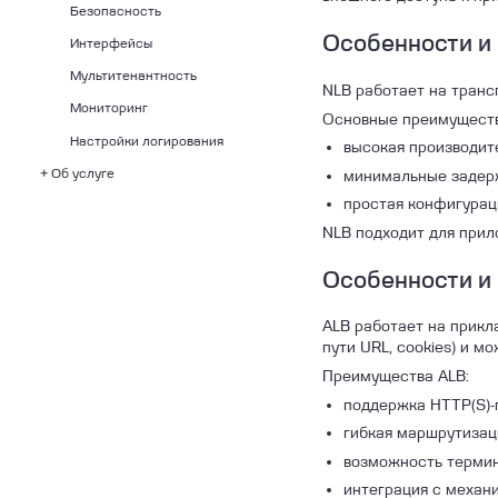
Безопасность
Подсистема Deckhouse
Особенности и
Интерфейсы
Подсистема Kubernetes &
Scheduling
Мультитенантность
NLB работает на транс
Подсистема Cluster &
Мониторинг
Основные преимуществ
Infrastructure
Настройки логирования
высокая производит
Подсистема IAM
Об услуге
минимальные задерж
Подсистема Network
простая конфигурац
Матрица распределения
Подсистема Security
ответственности (KaaS)
NLB подходит для прил
Подсистема Storage
Особенности и
Подсистема Observability
ALB работает на прикл
пути URL, cookies) и м
Преимущества ALB:
поддержка HTTP(S)-
гибкая маршрутизация
возможность термин
интеграция с механ