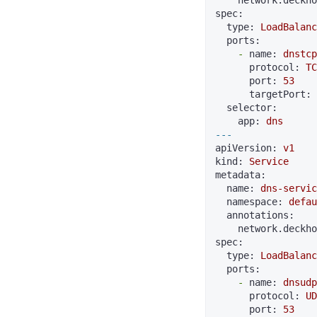
network.deckho
spec:
type:
LoadBalanc
ports:
-
name:
dnstcp
protocol:
TC
port:
53
targetPort:
selector:
app:
dns
---
apiVersion:
v1
kind:
Service
metadata:
name:
dns-servic
namespace:
defau
annotations:
network.deckho
spec:
type:
LoadBalanc
ports:
-
name:
dnsudp
protocol:
UD
port:
53