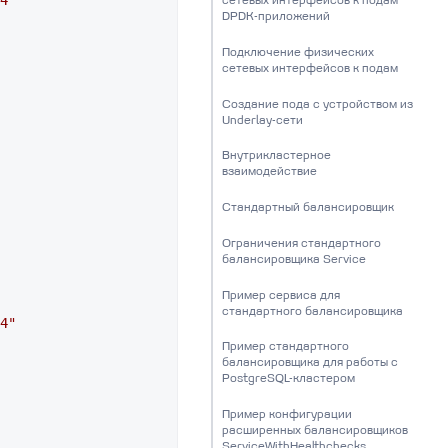
4"
сетевых интерфейсов к подам
DPDK-приложений
Подключение физических
сетевых интерфейсов к подам
Создание пода c устройством из
Underlay-сети
Внутрикластерное
взаимодействие
Стандартный балансировщик
Ограничения стандартного
балансировщика Service
Пример сервиса для
стандартного балансировщика
4"
Пример стандартного
балансировщика для работы с
PostgreSQL-кластером
Пример конфигурации
расширенных балансировщиков
ServiceWithHealthchecks