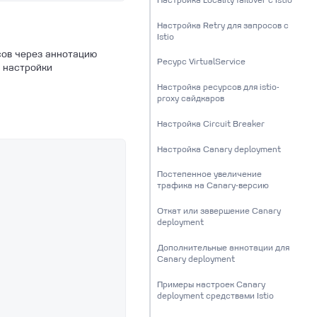
Настройка Retry для запросов с
Istio
сов через аннотацию
Ресурс VirtualService
 настройки
Настройка ресурсов для istio-
proxy сайдкаров
Настройка Circuit Breaker
Настройка Canary deployment
Постепенное увеличение
трафика на Canary-версию
Откат или завершение Canary
deployment
Дополнительные аннотации для
Canary deployment
Примеры настроек Canary
deployment средствами Istio