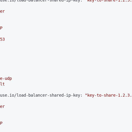
use.io/load-balancer-shared-ip-key:
"key-to-share-1.2.3.
er
P
53
e-udp
lt
use.io/load-balancer-shared-ip-key:
"key-to-share-1.2.3.
er
P