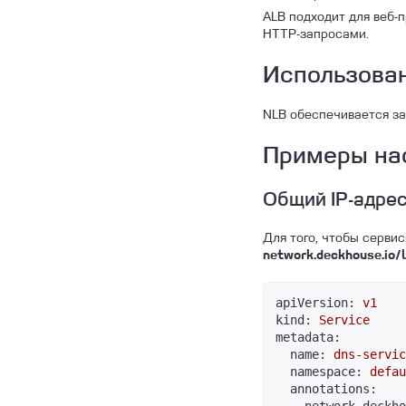
ALB подходит для веб-
HTTP-запросами.
Использован
NLB обеспечивается за
Примеры нас
Общий IP-адрес
Для того, чтобы сервис
network.deckhouse.io/l
apiVersion:
v1
kind:
Service
metadata:
name:
dns-servic
namespace:
defau
annotations: