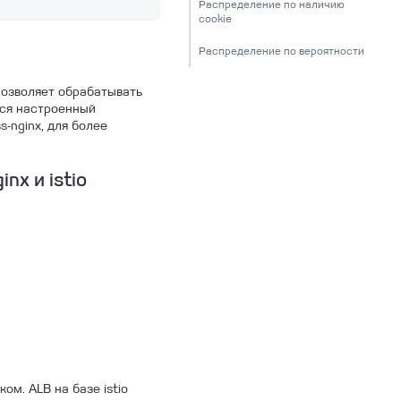
Распределение по наличию
cookie
Распределение по вероятности
 позволяет обрабатывать
тся настроенный
-nginx, для более
nx и istio
м. ALB на базе istio