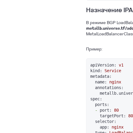
Назначение IPA
В режиме BGP LoadBala
metallb.universe.tf/ad
MetalLoadBalancerClas
Пример:
apiVersion:
v1
kind:
Service
metadata:
name:
nginx
annotations:
metallb.univer
spec:
ports:
-
port:
80
targetPort:
80
selector:
app:
nginx
type:
LoadBalanc