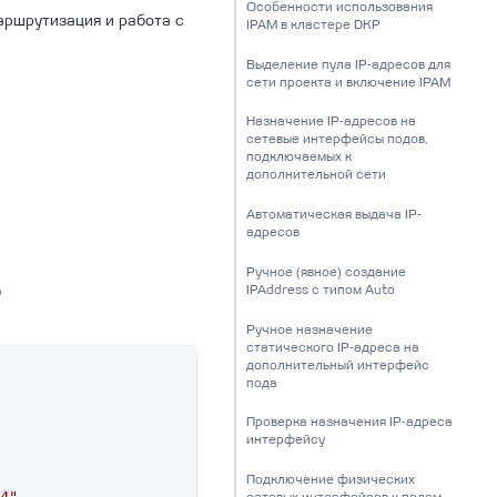
Особенности использования
аршрутизация и работа с
IPAM в кластере DKP
Выделение пула IP-адресов для
сети проекта и включение IPAM
Назначение IP-адресов на
сетевые интерфейсы подов,
подключаемых к
дополнительной сети
Автоматическая выдача IP-
адресов
Ручное (явное) создание
IPAddress с типом Auto
ю
Ручное назначение
статического IP-адреса на
дополнительный интерфейс
пода
Проверка назначения IP-адреса
интерфейсу
Подключение физических