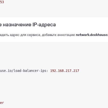
53
 назначение IP-адреса
адать адрес для сервиса, добавьте аннотацию
network.deckhouse.
use.io/load-balancer-ips:
192.168
.217
.217
er