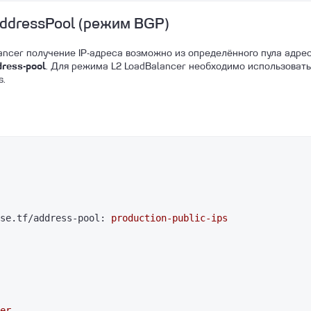
ddressPool (режим BGP)
ncer получение IP-адреса возможно из определённого пула адре
. Для режима L2 LoadBalancer необходимо использовать
dress-pool
s.
se.tf/address-pool:
production-public-ips
er