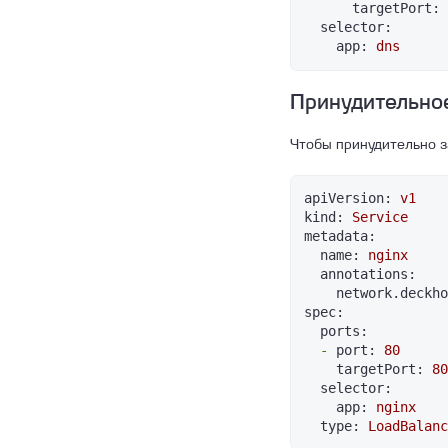
targetPort:
selector:
app:
dns
Принудительное
Чтобы принудительно з
apiVersion:
v1
kind:
Service
metadata:
name:
nginx
annotations:
network.deckho
spec:
ports:
-
port:
80
targetPort:
80
selector:
app:
nginx
type:
LoadBalanc