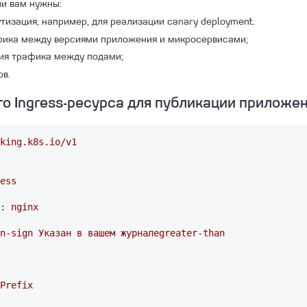
ли вам нужны:
изация, например, для реализации canary deployment.
фика между версиями приложения и микросервисами;
ия трафика между подами;
ов.
о Ingress-ресурса для публикации приложе
king.k8s.io/v1
ess
:
nginx
n-sign
Указан
в
вашем
журналеgreater-than
Prefix