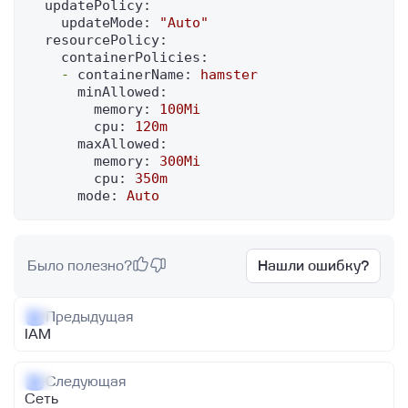
updatePolicy:
updateMode:
"Auto"
resourcePolicy:
containerPolicies:
-
containerName:
hamster
minAllowed:
memory:
100Mi
cpu:
120m
maxAllowed:
memory:
300Mi
cpu:
350m
mode:
Auto
Было полезно?
Нашли ошибку?
Предыдущая
IAM
Следующая
Сеть