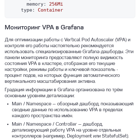
memory:
256Mi
type:
Container
Мониторинг VPA в Grafana
Для оптимизации работы с Vertical Pod Autoscaler (VPA) и
контроля его работы настоятельно рекомендуется
использовать специализированные Grafana-дашборды. Эти
панели мониторинга предоставляют полную видимость
состояния VPA в кластере, отображая его текущие
настройки, режимы работы и ключевой показатель -
процент подов, на которых функция автоматического
вертикального масштабирования активна.
Градация информации в Grafana организована по трём
основным уровням детализации:
Main / Namespace — обзорный дашборд, показывающий
сводные данные по использованию VPA в пределах
каждого пространства имён.
Main / Namespace / Controller — дашборд,
детализирующий работу VPA на уровне отдельных
контроллеров (например, Deployment или StatefulSet).