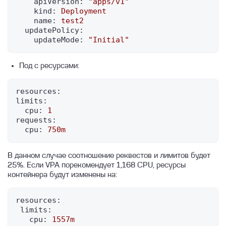
apiVersion:
"apps/v1"
kind:
Deployment
name:
test2
updatePolicy:
updateMode:
"Initial"
Под с ресурсами:
resources:
limits:
cpu:
1
requests:
cpu:
750m
В данном случае соотношение реквестов и лимитов будет
25%. Если VPA порекомендует 1,168 CPU, ресурсы
контейнера будут изменены на:
resources:
limits:
cpu:
1557m