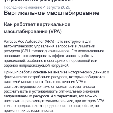
Модули
Масштабирование приложений и управление
Последнее изменение 4 августа 2026
ресурсами
Вертикальное масштабирование
Катастрофоустойчивость
Сеть
Обновление
Как работает вертикальное
Безопасность
масштабирование (VPA)
Подсистема Deckhouse
Интерфейсы
Подсистема Kubernetes & Scheduling
Vertical Pod Autoscaler (VPA) - это инструмент для
Мультитенантность
автоматического управления запросами и лимитами
Подсистема Cluster & Infrastructure
ресурсов (CPU, memory) контейнеров. Его использование
Мониторинг
позволяет оптимизировать эффективность работы
Подсистема IAM
приложений, особенно в сценариях с переменной или
Настройки логирования
Подсистема Network
заранее непредсказуемой нагрузкой.
Об услуге
Принцип работы основан на анализе исторических данных о
Подсистема Security
фактическом потреблении ресурсов, которые собираются
Матрица распределения ответственности
Подсистема Storage
системой мониторинга. После включения VPA в
(KaaS)
соответствующем режиме он может автоматически
Подсистема Observability
рассчитывать и устанавливать оптимальные значения
запрашиваемых ресурсов. Альтернативно, его можно
настроить в рекомендательном режиме, при котором VPA
только предоставляет предложения по настройкам, не
применяя их автоматически.