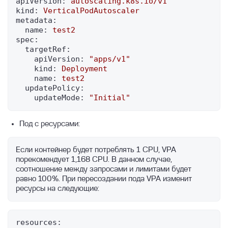
apiVersion:
autoscaling.k8s.io/v1
kind:
VerticalPodAutoscaler
metadata:
name:
test2
spec:
targetRef:
apiVersion:
"apps/v1"
kind:
Deployment
name:
test2
updatePolicy:
updateMode:
"Initial"
Под с ресурсами:
Если контейнер будет потреблять 1 CPU, VPA 
порекомендует 1,168 CPU. В данном случае, 
соотношение между запросами и лимитами будет 
равно 100%. При пересоздании пода VPA изменит 
ресурсы на следующие:
resources: