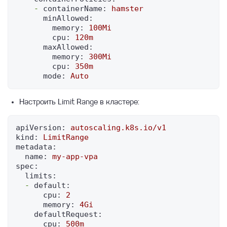
-
containerName:
hamster
minAllowed:
memory:
100Mi
cpu:
120m
maxAllowed:
memory:
300Mi
cpu:
350m
mode:
Auto
Настроить Limit Range в кластере:
apiVersion:
autoscaling.k8s.io/v1
kind:
LimitRange
metadata:
name:
my-app-vpa
spec:
limits:
-
default:
cpu:
2
memory:
4Gi
defaultRequest:
cpu:
500m