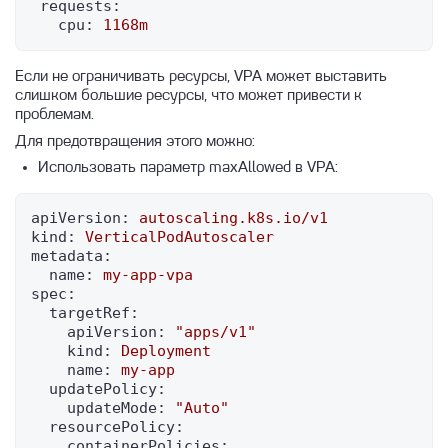
requests:
cpu:
1168m
Если не ограничивать ресурсы, VPA может выставить
слишком большие ресурсы, что может привести к
проблемам.
Для предотвращения этого можно:
Использовать параметр maxAllowed в VPA:
apiVersion:
autoscaling.k8s.io/v1
kind:
VerticalPodAutoscaler
metadata:
name:
my-app-vpa
spec:
targetRef:
apiVersion:
"apps/v1"
kind:
Deployment
name:
my-app
updatePolicy:
updateMode:
"Auto"
resourcePolicy:
containerPolicies: