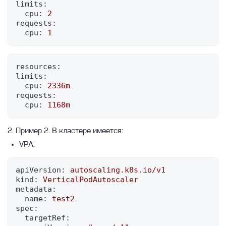
limits:
cpu:
2
requests:
cpu:
1
resources:
limits:
cpu:
2336m
requests:
cpu:
1168m
2. Пример 2. В кластере имеется:
VPA:
apiVersion:
autoscaling.k8s.io/v1
kind:
VerticalPodAutoscaler
metadata:
name:
test2
spec:
targetRef: