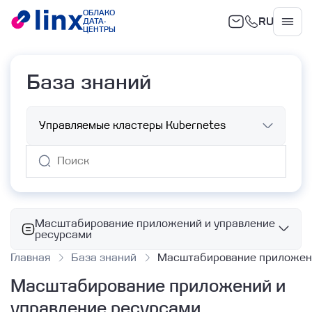
ОБЛАКО
RU
ДАТА-
Облако
ЦЕНТРЫ
База знаний
Масштабирование приложений и управление
ресурсами
Главная
База знаний
Масштабирование приложени
Архитектура
Масштабирование приложений и
Использование
Обзор
управление ресурсами
Архитектура DKP
IAM