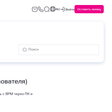
RU
Оставить заявку
Войти
варийное восстановление
Сервисы ИБ
(DRaaS)
ователя)
ь с ВРМ через ПК и