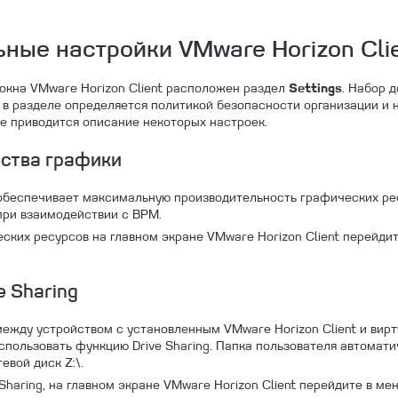
ные настройки VMware Horizon Cli
 окна VMware Horizon Client расположен раздел
. Набор 
Settings
 в разделе определяется политикой безопасности организации и 
 приводится описание некоторых настроек.
ества графики
 обеспечивает максимальную производительность графических рес
при взаимодействии с ВРМ.
ских ресурсов на главном экране VMware Horizon Client перейди
e Sharing
ежду устройством с установленным VMware Horizon Client и ви
спользовать функцию Drive Sharing. Папка пользователя автомат
евой диск Z:\.
Sharing, на главном экране VMware Horizon Client перейдите в м