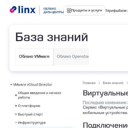
Облако
ОБЛАКО
Продукты и услуги
Тарифы
База 
ДАТА-ЦЕНТРЫ
База знаний
Управля
Облако VMware
Облако Openstack
Ku
Главная
База знаний
VMware vCloud Director
Виртуальные
Общее введение и начало
работы
Последнее изменение 
О платформе
Информация о VDC
Сервис «Виртуальные р
мобильные устройства.
Быстрый старт
Обзор платформы
Инфраструктура
Тарификация
Быстрый старт
Подключени