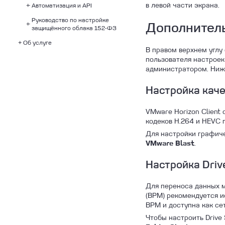
в левой части экрана.
Автоматизация и API
Windows Server 2016
Настройка доступа в
Настройка IPsec VPN
интернет из сети дата-
Руководство по настройке
Установка VMware Tools
VMware Cloud Director API
центра
Дополнитель
защищённого облака 152-ФЗ
Настройка VEG для доступа
Об услуге
Топология подключения VM
в интернет
В правом верхнем углу
в защищённом облаке 152-
Технические характеристики
Перенаправление портов
ФЗ (DEMO)
пользователя настроек
IaaS
администратором. Ниже
Сценарий проведения
тестирования СХД
Настройка кач
Матрица распределения
ответственности (IaaS)
VMware Horizon Client
кодеков H.264 и HEVC 
Для настройки графиче
.
VMware Blast
Настройка Driv
Для переноса данных м
(ВРМ) рекомендуется и
ВРМ и доступна как сет
Чтобы настроить Drive 