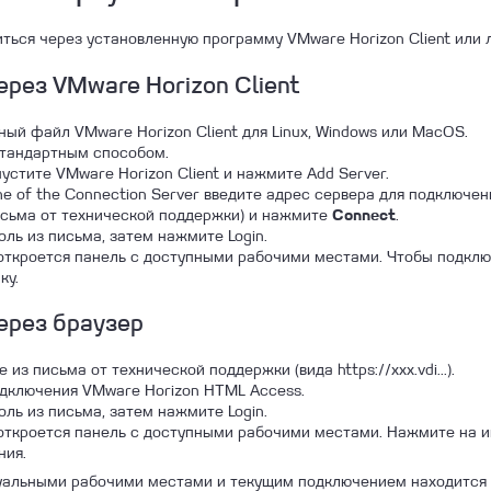
ься через установленную программу VMware Horizon Client или 
рез VMware Horizon Client
ый файл VMware Horizon Client для Linux, Windows или MacOS.
стандартным способом.
устите VMware Horizon Client и нажмите Add Server.
me of the Connection Server введите адрес сервера для подключен
з письма от технической поддержки) и нажмите
.
Connect
оль из письма, затем нажмите Login.
откроется панель с доступными рабочими местами. Чтобы подклю
ку.
ерез браузер
из письма от технической поддержки (вида https://xxx.vdi...).
дключения VMware Horizon HTML Access.
оль из письма, затем нажмите Login.
откроется панель с доступными рабочими местами. Нажмите на и
ния.
уальными рабочими местами и текущим подключением находится