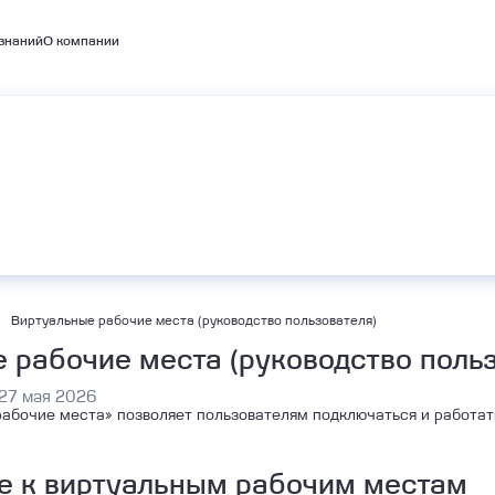
знаний
О компании
емые кластеры
А
BaaS
Объектное хранилище S3
bernetes
Виртуальные рабочие места (руководство пользователя)
 рабочие места (руководство польз
27 мая 2026
абочие места» позволяет пользователям подключаться и работат
е к виртуальным рабочим местам