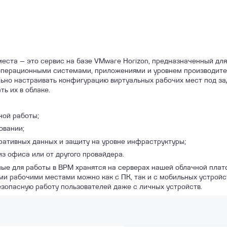
еста — это сервис на базе VMware Horizon, предназначенный дл
перационными системами, приложениями и уровнем производите
ьно настраивать конфигурацию виртуальных рабочих мест под за
ь их в облаке.
ной работы;
овании;
ративных данных и защиту на уровне инфраструктуры;
з офиса или от другого провайдера.
ые для работы в ВРМ хранятся на серверах нашей облачной пла
ми рабочими местами можно как с ПК, так и с мобильных устройс
езопасную работу пользователей даже с личных устройств.