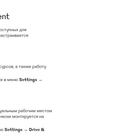
ent
доступных для
настраивается
урсов, а также работу
те в меню
Settings →
ртуальным рабочим местом
ически монтируется на
еню
Settings → Drive &