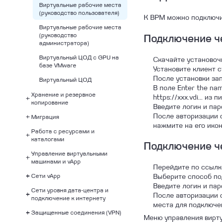
Техническая поддержка
Настройка сети
Виртуальные рабочие места
(руководство пользователя)
К ВРМ можно подключит
С чего начать
Виртуальные рабочие места
Создание VM
(руководство
Подключение че
администратора)
Виртуальный ЦОД с GPU на
Скачайте установочн
базе VMware
Установите клиент 
После установки зап
Виртуальный ЦОД
В поле Enter the na
Хранение и резервное
https://xxx.vdi... и
копирование
Введите логин и пар
После авторизации 
Миграция
Резервный ЦОД
нажмите на его икон
Работа с ресурсами и
Резервное копирование в
Миграция с помощью
каталогами
облако
Хайстекс Акура
Подключение ч
Управление виртуальными
Резервное копирование
Миграция с помощью
Использование каталогов
машинами и vApp
виртуальных машин
VMware Cloud Director
VDC
Перейдите по ссылке 
Availability
Сети vApp
Виртуальные машины и vApp
Выберите способ по
Миграция путем переноса
Введите логин и пар
Сети уровня дата-центра и
Создание пустого vApp
Создание сети vApp
файлов ova и ovf
После авторизации 
подключение к интернету
места для подключе
Создание vApp из шаблона
Защищенные соединения (VPN)
Создание сети дата-центра
Меню управления вирт
Установка ОС на примере